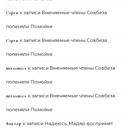
к записи
Вменяемые члены Совбеза
Сурен
попеняли Помойке
к записи
Вменяемые члены Совбеза
Сурен
попеняли Помойке
к записи
Вменяемые члены Совбеза
mitasmies
попеняли Помойке
к записи
Вменяемые члены Совбеза
mitasmies
попеняли Помойке
к записи
Надеюсь, Мадяр воспримет
Виктор