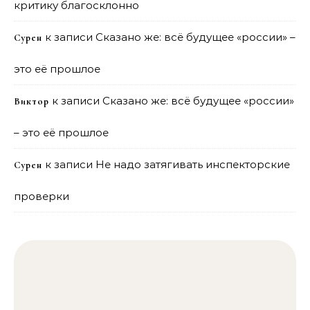
критику благосклонно
к записи
Сказано же: всё будущее «россии» –
Сурен
это её прошлое
к записи
Сказано же: всё будущее «россии»
Виктор
– это её прошлое
к записи
Не надо затягивать инспекторские
Сурен
проверки