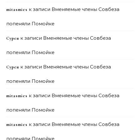
к записи
Вменяемые члены Совбеза
mitasmies
попеняли Помойке
к записи
Вменяемые члены Совбеза
Сурен
попеняли Помойке
к записи
Вменяемые члены Совбеза
Сурен
попеняли Помойке
к записи
Вменяемые члены Совбеза
mitasmies
попеняли Помойке
к записи
Вменяемые члены Совбеза
mitasmies
попеняли Помойке