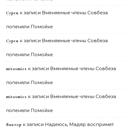
к записи
Вменяемые члены Совбеза
Сурен
попеняли Помойке
к записи
Вменяемые члены Совбеза
Сурен
попеняли Помойке
к записи
Вменяемые члены Совбеза
mitasmies
попеняли Помойке
к записи
Вменяемые члены Совбеза
mitasmies
попеняли Помойке
к записи
Надеюсь, Мадяр воспримет
Виктор