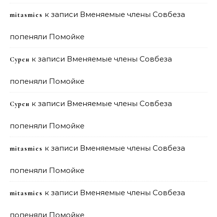
к записи
Вменяемые члены Совбеза
mitasmies
попеняли Помойке
к записи
Вменяемые члены Совбеза
Сурен
попеняли Помойке
к записи
Вменяемые члены Совбеза
Сурен
попеняли Помойке
к записи
Вменяемые члены Совбеза
mitasmies
попеняли Помойке
к записи
Вменяемые члены Совбеза
mitasmies
попеняли Помойке