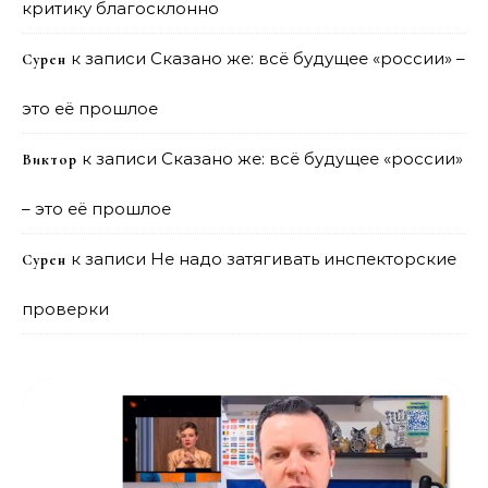
критику благосклонно
к записи
Сказано же: всё будущее «россии» –
Сурен
это её прошлое
к записи
Сказано же: всё будущее «россии»
Виктор
– это её прошлое
к записи
Не надо затягивать инспекторские
Сурен
проверки