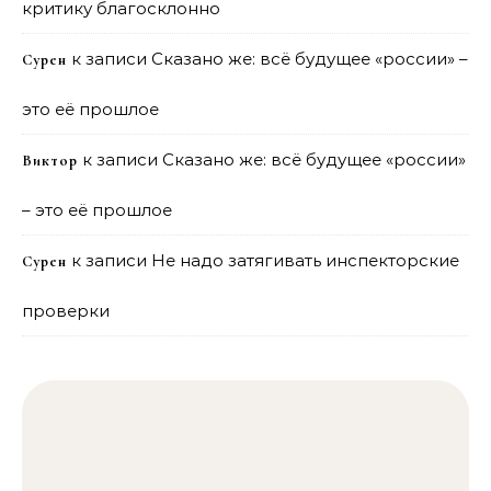
критику благосклонно
к записи
Сказано же: всё будущее «россии» –
Сурен
это её прошлое
к записи
Сказано же: всё будущее «россии»
Виктор
– это её прошлое
к записи
Не надо затягивать инспекторские
Сурен
проверки