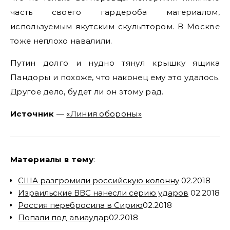
часть своего гардероба материалом,
используемым якутским скульптором. В Москве
тоже неплохо навалили.
Путин долго и нудно тянул крышку ящика
Пандоры и похоже, что наконец ему это удалось.
Другое дело, будет ли он этому рад.
Источник
—
«Линия обороны»
Материалы в тему
:
США разгромили российскую колонну
02.2018
Израильские ВВС нанесли серию ударов
02.2018
Россия перебросила в Сирию
02.2018
Попали под авиаудар
02.2018