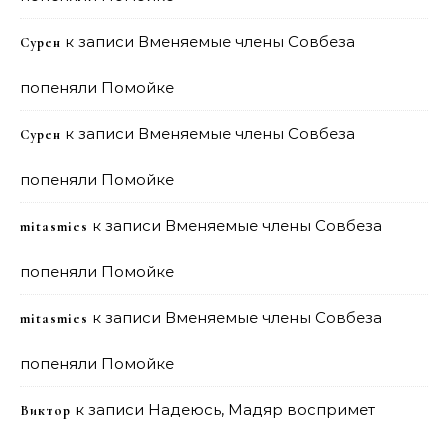
к записи
Вменяемые члены Совбеза
Сурен
попеняли Помойке
к записи
Вменяемые члены Совбеза
Сурен
попеняли Помойке
к записи
Вменяемые члены Совбеза
mitasmies
попеняли Помойке
к записи
Вменяемые члены Совбеза
mitasmies
попеняли Помойке
к записи
Надеюсь, Мадяр воспримет
Виктор