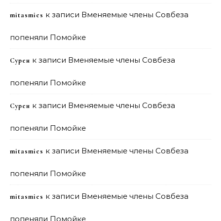
к записи
Вменяемые члены Совбеза
mitasmies
попеняли Помойке
к записи
Вменяемые члены Совбеза
Сурен
попеняли Помойке
к записи
Вменяемые члены Совбеза
Сурен
попеняли Помойке
к записи
Вменяемые члены Совбеза
mitasmies
попеняли Помойке
к записи
Вменяемые члены Совбеза
mitasmies
попеняли Помойке