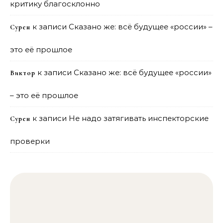
критику благосклонно
к записи
Сказано же: всё будущее «россии» –
Сурен
это её прошлое
к записи
Сказано же: всё будущее «россии»
Виктор
– это её прошлое
к записи
Не надо затягивать инспекторские
Сурен
проверки