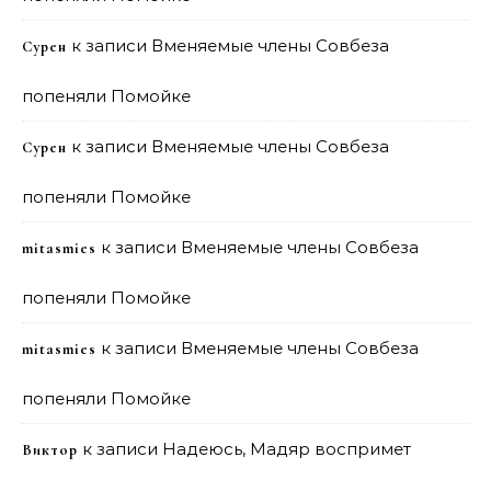
к записи
Вменяемые члены Совбеза
Сурен
попеняли Помойке
к записи
Вменяемые члены Совбеза
Сурен
попеняли Помойке
к записи
Вменяемые члены Совбеза
mitasmies
попеняли Помойке
к записи
Вменяемые члены Совбеза
mitasmies
попеняли Помойке
к записи
Надеюсь, Мадяр воспримет
Виктор