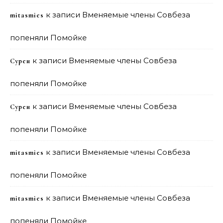
к записи
Вменяемые члены Совбеза
mitasmies
попеняли Помойке
к записи
Вменяемые члены Совбеза
Сурен
попеняли Помойке
к записи
Вменяемые члены Совбеза
Сурен
попеняли Помойке
к записи
Вменяемые члены Совбеза
mitasmies
попеняли Помойке
к записи
Вменяемые члены Совбеза
mitasmies
попеняли Помойке