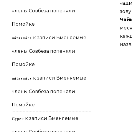
«адм
члены Совбеза попеняли
зов
Чай
Помойке
мес
кажд
к записи
Вменяемые
mitasmies
назв
члены Совбеза попеняли
Помойке
к записи
Вменяемые
mitasmies
члены Совбеза попеняли
Помойке
к записи
Вменяемые
Сурен
члены Совбеза попеняли