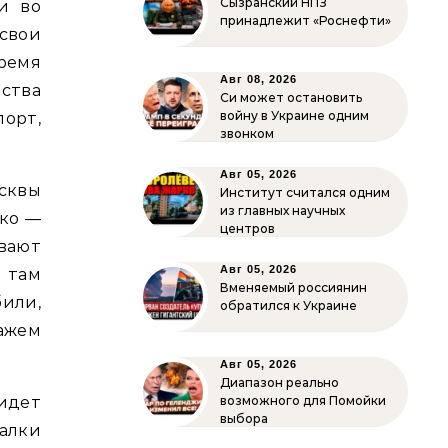
Сызранский НПЗ
и во
принадлежит «Роснефти»
свои
время
Авг 08, 2026
ства
Си может остановить
войну в Украине одним
орт,
звонком
Авг 05, 2026
осквы
Институт считался одним
из главных научных
ько —
центров
вают
Авг 05, 2026
 там
Вменяемый россиянин
били,
обратился к Украине
кажем
Авг 05, 2026
Диапазон реально
идет
возможного для Помойки
выбора
алки