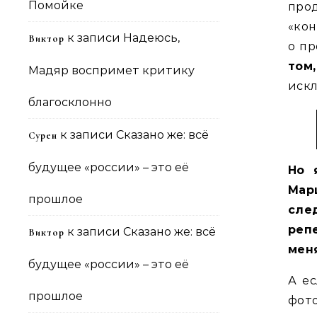
Помойке
про
«кон
к записи
Надеюсь,
Виктор
о пр
том
Мадяр воспримет критику
искл
благосклонно
к записи
Сказано же: всё
Сурен
будущее «россии» – это её
Но 
Мар
прошлое
сле
реп
к записи
Сказано же: всё
Виктор
мен
будущее «россии» – это её
А ес
прошлое
фото