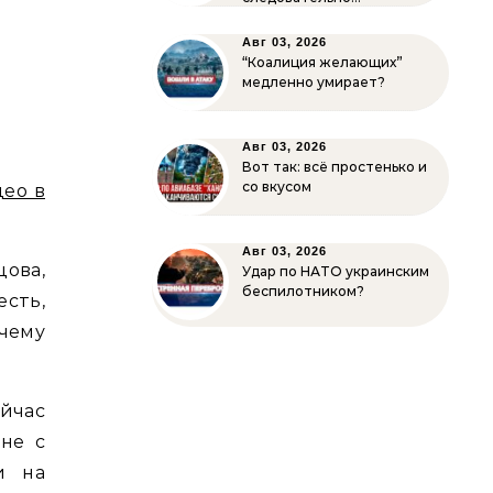
Авг 03, 2026
“Коалиция желающих”
медленно умирает?
Авг 03, 2026
Вот так: всё простенько и
со вкусом
део в
Авг 03, 2026
цова,
Удар по НАТО украинским
беспилотником?
есть,
очему
йчас
не с
и на