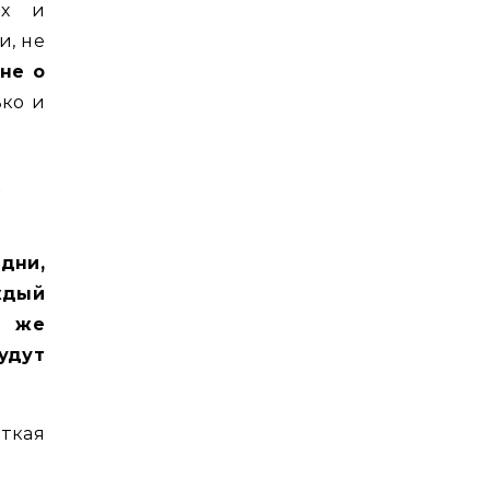
ях и
и, не
 не о
ько и
и
дни,
ждый
о же
удут
откая