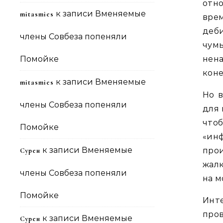
отн
к записи
Вменяемые
mitasmies
вре
деби
члены Совбеза попеняли
чум
Помойке
нен
коне
к записи
Вменяемые
mitasmies
Но в
члены Совбеза попеняли
для 
что
Помойке
«ин
к записи
Вменяемые
прои
Сурен
жалк
члены Совбеза попеняли
на м
Помойке
Инт
про
к записи
Вменяемые
Сурен