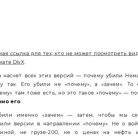
ая ссылка для тех, кто не может посмотреть ви
ате DivX
.
а насчет всех этих версий — почему убили Нем
у так. Его убили не «почему», а «зачем». То 
ему» там тоже есть, но это такое «почему» — п
нно его
.
били именно «зачем» — затем, чтобы мы се
оили версии в направлении «почему». Не о вой
аиной, не грузе-200, не о ценах на нефть 