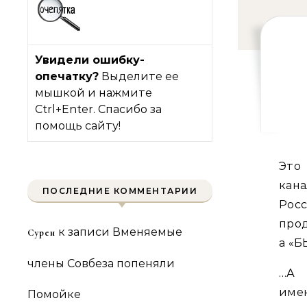
Увидели ошибку-
опечатку?
Выделите ее
мышкой и нажмите
Ctrl+Enter. Спасибо за
помощь сайту!
Это — трансляция прощания с Борисом Немцовым
кан
ПОСЛЕДНИЕ КОММЕНТАРИИ
Росс
прод
к записи
Вменяемые
Сурен
а «Б
члены Совбеза попеняли
…А 
име
Помойке