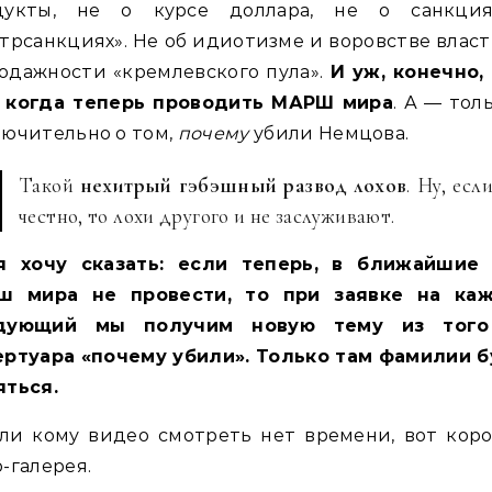
дукты, не о курсе доллара, не о санкци
трсанкциях». Не об идиотизме и воровстве власт
одажности «кремлевского пула».
И уж, конечно,
, когда теперь проводить МАРШ мира
. А — тол
ючительно о том,
почему
убили Немцова.
Такой
нехитрый гэбэшный развод лохов
. Ну, есл
честно, то лохи другого и не заслуживают.
я хочу сказать: если теперь, в ближайшие 
ш мира не провести, то при заявке на ка
дующий мы получим новую тему из тог
ертуара «почему убили». Только там фамилии б
яться.
ли кому видео смотреть нет времени, вот кор
-галерея.