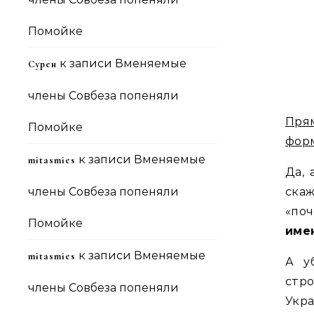
Помойке
к записи
Вменяемые
Сурен
члены Совбеза попеняли
Прям
Помойке
форм
к записи
Вменяемые
mitasmies
Да, 
члены Совбеза попеняли
скаж
«поч
Помойке
име
к записи
Вменяемые
mitasmies
А у
стр
члены Совбеза попеняли
Укр