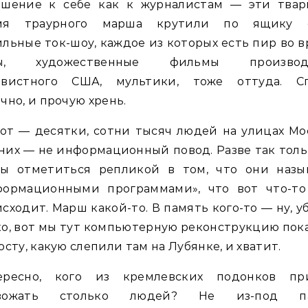
ошение к себе как к журналистам — эти твар
мя траурного марша крутили по ящику 
льные ток-шоу, каждое из которых есть пир во 
ы, художественные фильмы производ
авистного США, мультики, тоже оттуда. Сп
чно, и прочую хрень.
от — десятки, сотни тысяч людей на улицах М
них — не информационный повод. Разве так тол
бы отметиться репликой в том, что они назы
формационными программами», что вот что-то
сходит. Марш какой-то. В память кого-то — ну, у
о, вот мы тут компьютерную реконструкцию по
осту, какую слепили там на Лубянке, и хватит.
ересно, кого из кремлевских подонков пр
вожать столько людей? Не из-под п