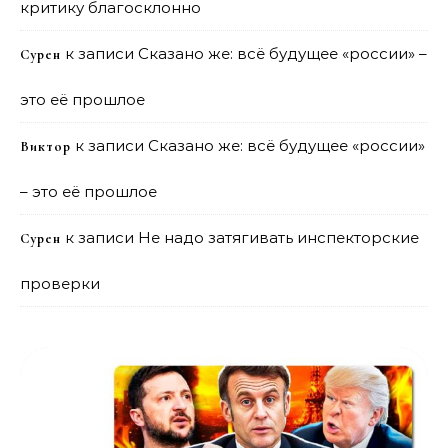
критику благосклонно
к записи
Сказано же: всё будущее «россии» –
Сурен
это её прошлое
к записи
Сказано же: всё будущее «россии»
Виктор
– это её прошлое
к записи
Не надо затягивать инспекторские
Сурен
проверки