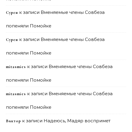
к записи
Вменяемые члены Совбеза
Сурен
попеняли Помойке
к записи
Вменяемые члены Совбеза
Сурен
попеняли Помойке
к записи
Вменяемые члены Совбеза
mitasmies
попеняли Помойке
к записи
Вменяемые члены Совбеза
mitasmies
попеняли Помойке
к записи
Надеюсь, Мадяр воспримет
Виктор