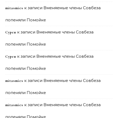
к записи
Вменяемые члены Совбеза
mitasmies
попеняли Помойке
к записи
Вменяемые члены Совбеза
Сурен
попеняли Помойке
к записи
Вменяемые члены Совбеза
Сурен
попеняли Помойке
к записи
Вменяемые члены Совбеза
mitasmies
попеняли Помойке
к записи
Вменяемые члены Совбеза
mitasmies
попеняли Помойке