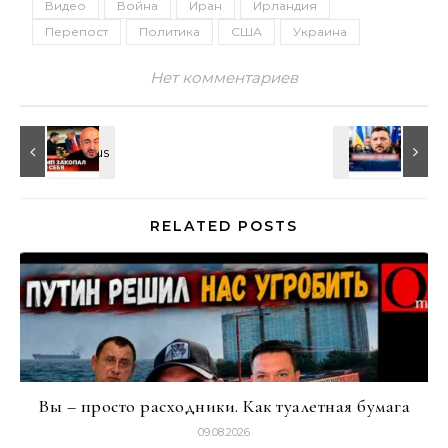
Видео
Война
Иран
Ирландия
Перепост
Политика
США
Украина
Нет комментариев
RELATED POSTS
Вы – просто расходники. Как туалетная бумага
09.08.2026