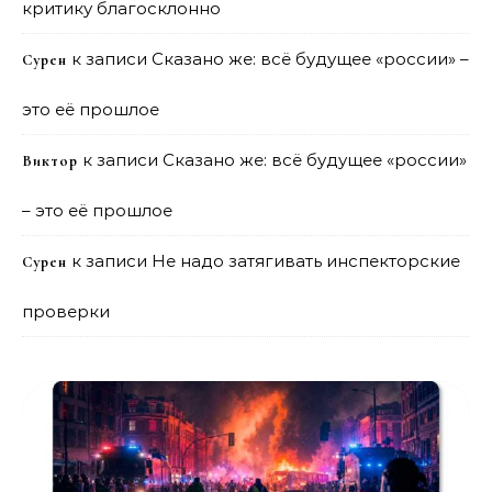
критику благосклонно
к записи
Сказано же: всё будущее «россии» –
Сурен
это её прошлое
к записи
Сказано же: всё будущее «россии»
Виктор
– это её прошлое
к записи
Не надо затягивать инспекторские
Сурен
проверки