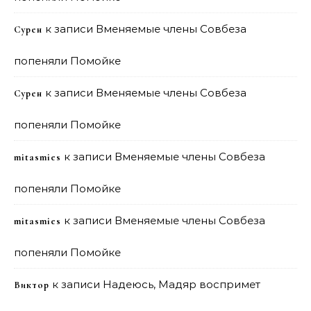
к записи
Вменяемые члены Совбеза
Сурен
попеняли Помойке
к записи
Вменяемые члены Совбеза
Сурен
попеняли Помойке
к записи
Вменяемые члены Совбеза
mitasmies
попеняли Помойке
к записи
Вменяемые члены Совбеза
mitasmies
попеняли Помойке
к записи
Надеюсь, Мадяр воспримет
Виктор