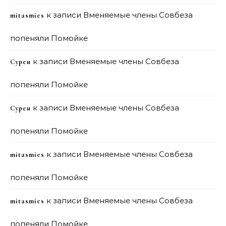
к записи
Вменяемые члены Совбеза
mitasmies
попеняли Помойке
к записи
Вменяемые члены Совбеза
Сурен
попеняли Помойке
к записи
Вменяемые члены Совбеза
Сурен
попеняли Помойке
к записи
Вменяемые члены Совбеза
mitasmies
попеняли Помойке
к записи
Вменяемые члены Совбеза
mitasmies
попеняли Помойке