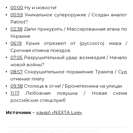
00:00
Ну и новости!
00:59
Уникальное супероружие / Создан аналог
Patriot?
02:38
Дали прикурить / Массированная атака по
Украине
06:19
Крым отрезают от (русского) мира /
Срочная отмена поездов
07:05
Разрушительный удар возмездия / Начало
новой войны?
08:57
Сокрушительное поражение Трампа / Суд
отменил плату
09:38
Столица в огне! / Бронетехника на улицах
11:17
Любовная ловушка / Новая схема
российских спецслужб
Источник
–
канал «NEXTA Live»