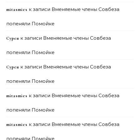
к записи
Вменяемые члены Совбеза
mitasmies
попеняли Помойке
к записи
Вменяемые члены Совбеза
Сурен
попеняли Помойке
к записи
Вменяемые члены Совбеза
Сурен
попеняли Помойке
к записи
Вменяемые члены Совбеза
mitasmies
попеняли Помойке
к записи
Вменяемые члены Совбеза
mitasmies
попеняли Помойке