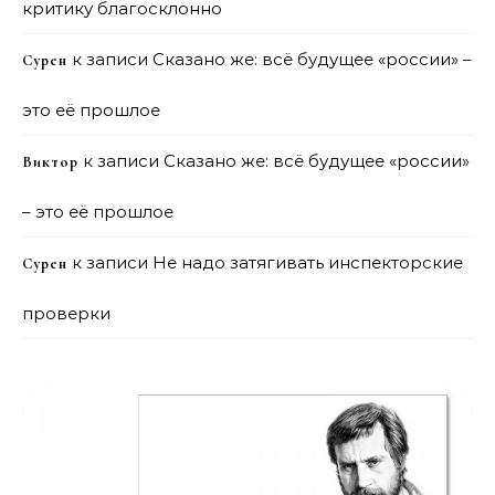
критику благосклонно
к записи
Сказано же: всё будущее «россии» –
Сурен
это её прошлое
к записи
Сказано же: всё будущее «россии»
Виктор
– это её прошлое
к записи
Не надо затягивать инспекторские
Сурен
проверки