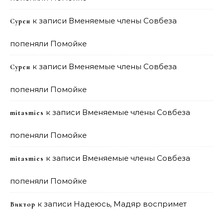
к записи
Вменяемые члены Совбеза
Сурен
попеняли Помойке
к записи
Вменяемые члены Совбеза
Сурен
попеняли Помойке
к записи
Вменяемые члены Совбеза
mitasmies
попеняли Помойке
к записи
Вменяемые члены Совбеза
mitasmies
попеняли Помойке
к записи
Надеюсь, Мадяр воспримет
Виктор