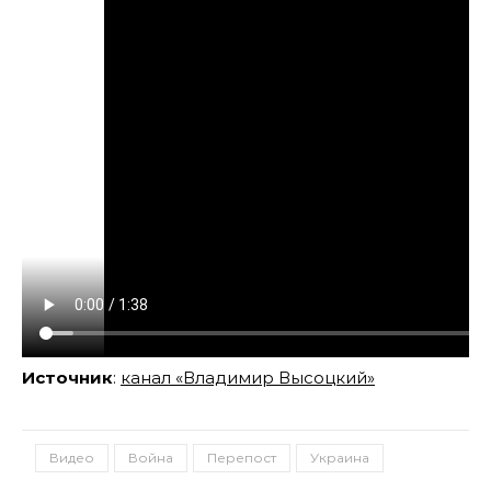
Источник
:
канал «Владимир Высоцкий»
Видео
Война
Перепост
Украина