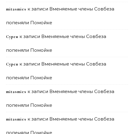
к записи
Вменяемые члены Совбеза
mitasmies
попеняли Помойке
к записи
Вменяемые члены Совбеза
Сурен
попеняли Помойке
к записи
Вменяемые члены Совбеза
Сурен
попеняли Помойке
к записи
Вменяемые члены Совбеза
mitasmies
попеняли Помойке
к записи
Вменяемые члены Совбеза
mitasmies
попеняли Помойке