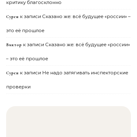
критику благосклонно
к записи
Сказано же: всё будущее «россии» –
Сурен
это её прошлое
к записи
Сказано же: всё будущее «россии»
Виктор
– это её прошлое
к записи
Не надо затягивать инспекторские
Сурен
проверки