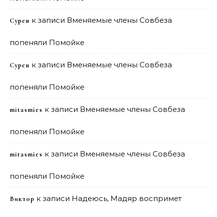
к записи
Вменяемые члены Совбеза
Сурен
попеняли Помойке
к записи
Вменяемые члены Совбеза
Сурен
попеняли Помойке
к записи
Вменяемые члены Совбеза
mitasmies
попеняли Помойке
к записи
Вменяемые члены Совбеза
mitasmies
попеняли Помойке
к записи
Надеюсь, Мадяр воспримет
Виктор