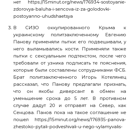
нет https://15minut.org/news/176934-sostoyanie-
zdorovya-baluha-i-sencova-iz-za-golodovki-
postoyanno-uhudshaetsya
В СИЗО оккупированного Крыма к
украинскому политзаключенному Евгению
Панову применяли пытки: его подвешивали, у
него выламывались кости. Применяли также
пытки с сексуальным подтекстом, после чего
требовали от узника подписать те пояснения,
которые были составлены сотрудниками ФСБ.
Брат политзаключенного Игорь Котелянец
рассказал, что Панову предлагали признать,
что он якобы диверсант в обмен на
уменьшение срока до 5 лет. В противном
случае дадут 20 и отправят на Север, как
Сенцова. Панов пока на такое соглашение не
пошел https://15minut.org/news/176935-panova-
zhestoko-pytali-podveshivali-u-nego-vylamyvalis-