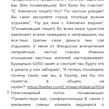
вас (без понаехавших). Вот было бы счастье”,
“(С Камчатки пишет) Что? По чистым улицам?
Вы сами засоряете город похлеще всяких
отдыхаек”, “Ну да, вам с Камчатки виднее”,
“(Понаехавшая пишет) Во всем мире туристов
завлекают всеми правдами и неправдами, мы
все-таки тратим свои деньги там, где
отдыхаем. У меня от Феодосии впечатления
неприятные, честно говоря. Именно
отношение местных жителей настораживает.
Буквально 50/50 хамят и смотрят так, будто это
я деньги у них забираю”, “А теперь понимаете,
почему таких, как вы, в Крыму, как бы это
помягче, в общем, не
любят?”
https://twitter.com/CrimeaUA1/status/100
Неиссякаемый поток понаехавших:
“Приветствую вас, симферопольцы! В связи с
желанием смены климата задумался о