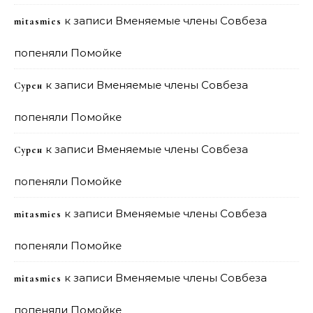
к записи
Вменяемые члены Совбеза
mitasmies
попеняли Помойке
к записи
Вменяемые члены Совбеза
Сурен
попеняли Помойке
к записи
Вменяемые члены Совбеза
Сурен
попеняли Помойке
к записи
Вменяемые члены Совбеза
mitasmies
попеняли Помойке
к записи
Вменяемые члены Совбеза
mitasmies
попеняли Помойке