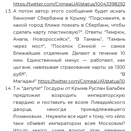
https://twitter.com/CrimeaUA1/status/100433982924
А потом автор этого сообщения будет искать
банкомат Сбербанка в Крыму: “Подскажите, в
какой город ближе поехать в Сбербанк, чтобы
сделать карту пластиковую?”. Ответы: “Темрюк,
Анапа, Новороссийск”, “В Тамань”, “Тамань
через мост”, “Поселок Сенной — самое
ближайшее отделение. Делают в течение 10
мин. Единственный минус — работают, как
цыгане, навязывая страхование карты за 1300
руб!!!”, “В
Магадан!”
https://twitter.com/CrimeaUA1/status/10
Т.н. “депутат” Госдуры от Крыма Руслан Бальбек
предложил возродить императорскую
гвардию и поставить ее возле Ливадийского
дворца, некогда принадлежавшего
Романовым… Неужели все идет к тому, что хйло
таки объявят императором всея Московии?
Что-то много шума вокруг этих ряженых