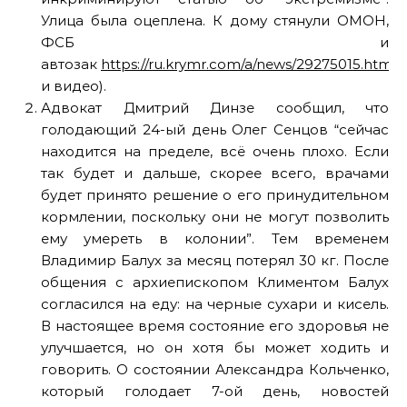
Улица была оцеплена. К дому стянули ОМОН,
ФСБ и
автозак
https://ru.krymr.com/a/news/29275015.html
(
и видео).
Адвокат Дмитрий Динзе сообщил, что
голодающий 24-ый день Олег Сенцов “сейчас
находится на пределе, всё очень плохо. Если
так будет и дальше, скорее всего, врачами
будет принято решение о его принудительном
кормлении, поскольку они не могут позволить
ему умереть в колонии”. Тем временем
Владимир Балух за месяц потерял 30 кг. После
общения с архиепископом Климентом Балух
согласился на еду: на черные сухари и кисель.
В настоящее время состояние его здоровья не
улучшается, но он хотя бы может ходить и
говорить. О состоянии Александра Кольченко,
который голодает 7-ой день, новостей