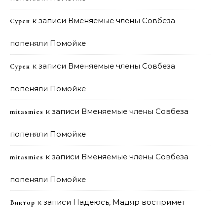
к записи
Вменяемые члены Совбеза
Сурен
попеняли Помойке
к записи
Вменяемые члены Совбеза
Сурен
попеняли Помойке
к записи
Вменяемые члены Совбеза
mitasmies
попеняли Помойке
к записи
Вменяемые члены Совбеза
mitasmies
попеняли Помойке
к записи
Надеюсь, Мадяр воспримет
Виктор