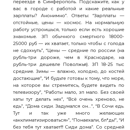
переезде в Симферополь. Подскажите, как у
вас в городе с работой и какие реальные
зарплаты? Анонимно”. Ответы: “Зарплаты —
отстойные, цены — космос. На нормальную
работу устроишься, только если есть хорошие
знакомые. ЗП обычного смертного 18000-
25000 руб — их хватает, только чтобы с голода
не сдохнуть”, “Цены — средние по россии (на
рубль-три дороже, чем в Краснодаре, на
рубль-три дешевле Поволжья). ЗП 18-25 тыс
средние. Зимы — влажно, холодно, до костей
достающие”, “И будьте готовы к тому, что море,
на которое вы стремитесь, будете видеть по
телевизору”, “Работы мало, зп мало. Без своей
хаты тут делать нех”, “Всё очень хреново, не
едь”, “Дома сиди. Задумался он…”, “В Сочи едь.
Тут и так уже много желающих
«акклиматизироваться»”, “Понаехали, бл*дь!”, “И
без тебя тут хватает!!! Сиди дома”. Со средней