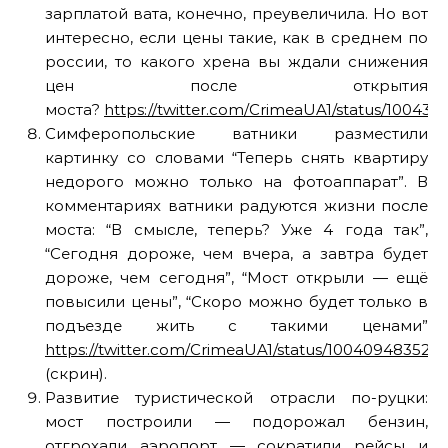
зарплатой вата, конечно, преувеличила. Но вот
интересно, если цены такие, как в среднем по
россии, то какого хрена вы ждали снижения
цен после открытия
моста?
https://twitter.com/CrimeaUA1/status/10043
Симферопольские ватники разместили
картинку со словами “Теперь снять квартиру
недорого можно только на фотоаппарат”. В
комментариях ватники радуются жизни после
моста: “В смысле, теперь? Уже 4 года так”,
“Сегодня дороже, чем вчера, а завтра будет
дороже, чем сегодня”, “Мост открыли — ещё
повысили цены”, “Скоро можно будет только в
подъезде жить с такими ценами”
https://twitter.com/CrimeaUA1/status/100409483528
(скрин).
Развитие туристической отрасли по-руцки:
мост построили — подорожал бензин,
отгрохали аэропорт — сократили рейсы и