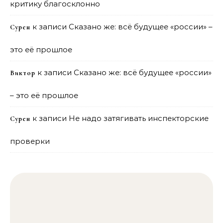
критику благосклонно
к записи
Сказано же: всё будущее «россии» –
Сурен
это её прошлое
к записи
Сказано же: всё будущее «россии»
Виктор
– это её прошлое
к записи
Не надо затягивать инспекторские
Сурен
проверки