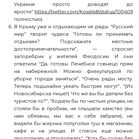
Украине просто доводят до
ярости”
https://twitter.com/Kosstik8/status/100409
полностью).
В Крыму уже и отдыхающим не рады. “Русский
мир” творит чудеса: “Готовы ли принимать
отдыхаек? Подскажите местные
достопримечательности”, — спросил
запоребрик у жителей Феодосии. И они
ответили: “Да, готовы. Лечебное говнецо прям
на набережной. Можно физкультурой по
уборке города заняться”, “Очень рады мосту.
Теперь подыхайки уехать быстрее могут”, “(Из
Новосибирска пишет) Что же вы бы делали без
туристов-то?”, “Ходили бы по чистым улицам, не
стояли бы в пробках, не слышали хамство (вы
нам обязаны, мы вас к себе забрали), не
видели бы жирных полуголых туш в магазинах,
кафе и на улицах. И список ещё можно
продолжать и продолжать”, “Хоть бы годик без