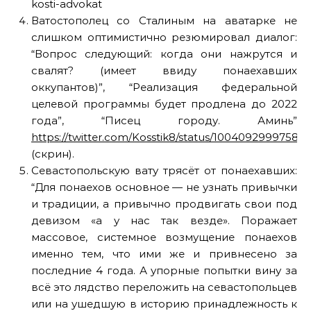
kosti-advokat
Ватостополец со Сталиным на аватарке не
слишком оптимистично резюмировал диалог:
“Вопрос следующий: когда они нажрутся и
свалят? (имеет ввиду понаехавших
оккупантов)”, “Реализация федеральной
целевой программы будет продлена до 2022
года”, “Писец городу. Аминь”
https://twitter.com/Kosstik8/status/10040929997589
(скрин).
Севастопольскую вату трясёт от понаехавших:
“Для понаехов основное — не узнать привычки
и традиции, а привычно продвигать свои под
девизом «а у нас так везде». Поражает
массовое, системное возмущение понаехов
именно тем, что ими же и привнесено за
последние 4 года. А упорные попытки вину за
всё это лядство переложить на севастопольцев
или на ушедшую в историю принадлежность к