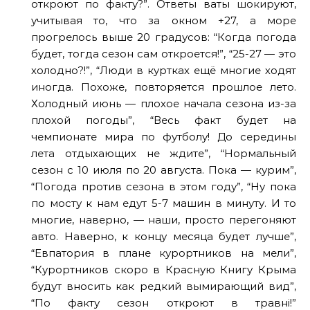
откроют по факту?”. Ответы ваты шокируют,
учитывая то, что за окном +27, а море
прогрелось выше 20 градусов: “Когда погода
будет, тогда сезон сам откроется!”, “25-27 — это
холодно?!”, “Люди в куртках ещё многие ходят
иногда. Похоже, повторяется прошлое лето.
Холодный июнь — плохое начала сезона из-за
плохой погоды”, “Весь факт будет на
чемпионате мира по футболу! До середины
лета отдыхающих не ждите”, “Нормальный
сезон с 10 июля по 20 августа. Пока — курим”,
“Погода против сезона в этом году”, “Ну пока
по мосту к нам едут 5-7 машин в минуту. И то
многие, наверно, — наши, просто перегоняют
авто. Наверно, к концу месяца будет лучше”,
“Евпатория в плане курортников на мели”,
“Курортников скоро в Красную Книгу Крыма
будут вносить как редкий вымирающий вид”,
“По факту сезон откроют в травні!”