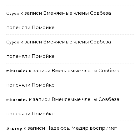
к записи
Вменяемые члены Совбеза
Сурен
попеняли Помойке
к записи
Вменяемые члены Совбеза
Сурен
попеняли Помойке
к записи
Вменяемые члены Совбеза
mitasmies
попеняли Помойке
к записи
Вменяемые члены Совбеза
mitasmies
попеняли Помойке
к записи
Надеюсь, Мадяр воспримет
Виктор