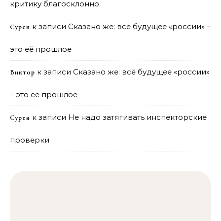
критику благосклонно
к записи
Сказано же: всё будущее «россии» –
Сурен
это её прошлое
к записи
Сказано же: всё будущее «россии»
Виктор
– это её прошлое
к записи
Не надо затягивать инспекторские
Сурен
проверки