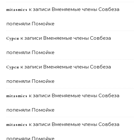
к записи
Вменяемые члены Совбеза
mitasmies
попеняли Помойке
к записи
Вменяемые члены Совбеза
Сурен
попеняли Помойке
к записи
Вменяемые члены Совбеза
Сурен
попеняли Помойке
к записи
Вменяемые члены Совбеза
mitasmies
попеняли Помойке
к записи
Вменяемые члены Совбеза
mitasmies
попеняли Помойке