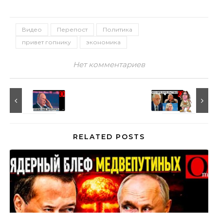
Видео
Перепост
Политика
привет гопнику
экономика
Нет комментариев
RELATED POSTS