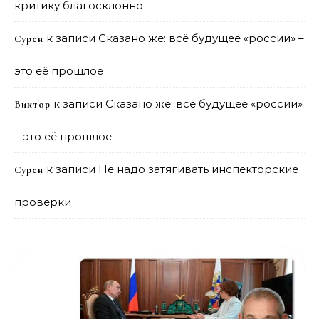
критику благосклонно
к записи
Сказано же: всё будущее «россии» –
Сурен
это её прошлое
к записи
Сказано же: всё будущее «россии»
Виктор
– это её прошлое
к записи
Не надо затягивать инспекторские
Сурен
проверки