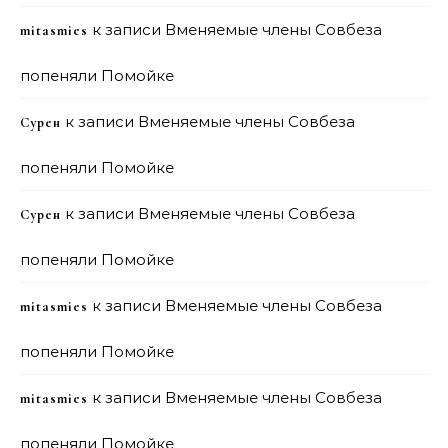
к записи
Вменяемые члены Совбеза
mitasmies
попеняли Помойке
к записи
Вменяемые члены Совбеза
Сурен
попеняли Помойке
к записи
Вменяемые члены Совбеза
Сурен
попеняли Помойке
к записи
Вменяемые члены Совбеза
mitasmies
попеняли Помойке
к записи
Вменяемые члены Совбеза
mitasmies
попеняли Помойке