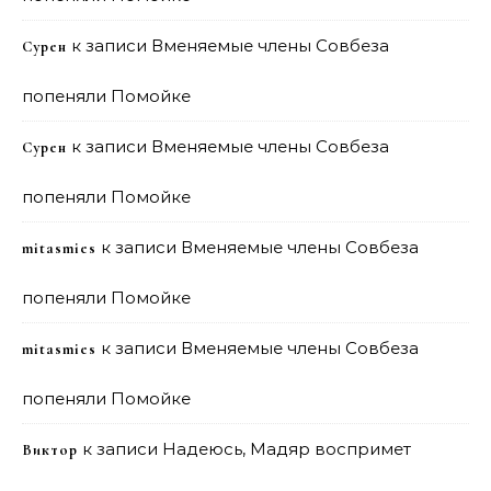
к записи
Вменяемые члены Совбеза
Сурен
попеняли Помойке
к записи
Вменяемые члены Совбеза
Сурен
попеняли Помойке
к записи
Вменяемые члены Совбеза
mitasmies
попеняли Помойке
к записи
Вменяемые члены Совбеза
mitasmies
попеняли Помойке
к записи
Надеюсь, Мадяр воспримет
Виктор