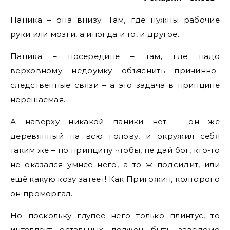
Паника – она внизу. Там, где нужны рабочие
руки или мозги, а иногда и то, и другое.
Паника – посередине – там, где надо
верховному недоумку объяснить причинно-
следственные связи – а это задача в принципе
нерешаемая.
А наверху никакой паники нет – он же
деревянный на всю голову, и окружил себя
таким же – по принципу чтобы, не дай бог, кто-то
не оказался умнее него, а то ж подсидит, или
ещё какую козу затеет! Как Пригожин, колторого
он проморгал.
Но поскольку глупее него только плинтус, то
интеллект остальных должен быть заведомо