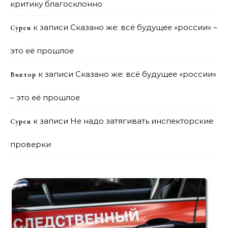
критику благосклонно
к записи
Сказано же: всё будущее «россии» –
Сурен
это её прошлое
к записи
Сказано же: всё будущее «россии»
Виктор
– это её прошлое
к записи
Не надо затягивать инспекторские
Сурен
проверки