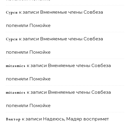
к записи
Вменяемые члены Совбеза
Сурен
попеняли Помойке
к записи
Вменяемые члены Совбеза
Сурен
попеняли Помойке
к записи
Вменяемые члены Совбеза
mitasmies
попеняли Помойке
к записи
Вменяемые члены Совбеза
mitasmies
попеняли Помойке
к записи
Надеюсь, Мадяр воспримет
Виктор