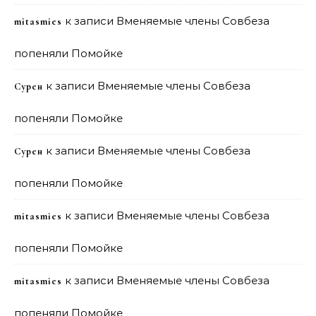
к записи
Вменяемые члены Совбеза
mitasmies
попеняли Помойке
к записи
Вменяемые члены Совбеза
Сурен
попеняли Помойке
к записи
Вменяемые члены Совбеза
Сурен
попеняли Помойке
к записи
Вменяемые члены Совбеза
mitasmies
попеняли Помойке
к записи
Вменяемые члены Совбеза
mitasmies
попеняли Помойке