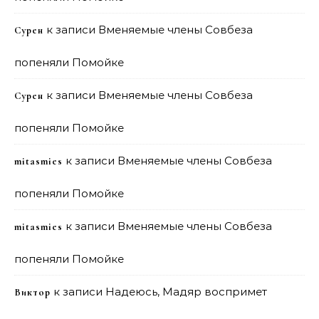
к записи
Вменяемые члены Совбеза
Сурен
попеняли Помойке
к записи
Вменяемые члены Совбеза
Сурен
попеняли Помойке
к записи
Вменяемые члены Совбеза
mitasmies
попеняли Помойке
к записи
Вменяемые члены Совбеза
mitasmies
попеняли Помойке
к записи
Надеюсь, Мадяр воспримет
Виктор