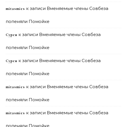
к записи
Вменяемые члены Совбеза
mitasmies
попеняли Помойке
к записи
Вменяемые члены Совбеза
Сурен
попеняли Помойке
к записи
Вменяемые члены Совбеза
Сурен
попеняли Помойке
к записи
Вменяемые члены Совбеза
mitasmies
попеняли Помойке
к записи
Вменяемые члены Совбеза
mitasmies
попеняли Помойке