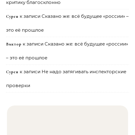
критику благосклонно
к записи
Сказано же: всё будущее «россии» –
Сурен
это её прошлое
к записи
Сказано же: всё будущее «россии»
Виктор
– это её прошлое
к записи
Не надо затягивать инспекторские
Сурен
проверки