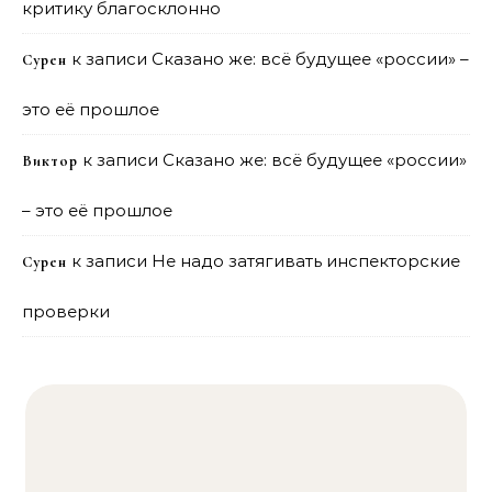
критику благосклонно
к записи
Сказано же: всё будущее «россии» –
Сурен
это её прошлое
к записи
Сказано же: всё будущее «россии»
Виктор
– это её прошлое
к записи
Не надо затягивать инспекторские
Сурен
проверки