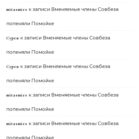
к записи
Вменяемые члены Совбеза
mitasmies
попеняли Помойке
к записи
Вменяемые члены Совбеза
Сурен
попеняли Помойке
к записи
Вменяемые члены Совбеза
Сурен
попеняли Помойке
к записи
Вменяемые члены Совбеза
mitasmies
попеняли Помойке
к записи
Вменяемые члены Совбеза
mitasmies
попеняли Помойке