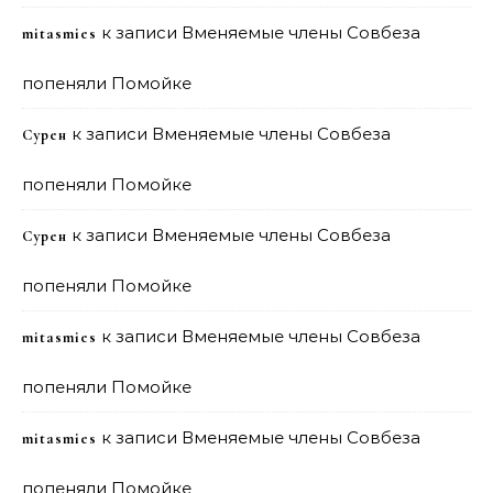
к записи
Вменяемые члены Совбеза
mitasmies
попеняли Помойке
к записи
Вменяемые члены Совбеза
Сурен
попеняли Помойке
к записи
Вменяемые члены Совбеза
Сурен
попеняли Помойке
к записи
Вменяемые члены Совбеза
mitasmies
попеняли Помойке
к записи
Вменяемые члены Совбеза
mitasmies
попеняли Помойке