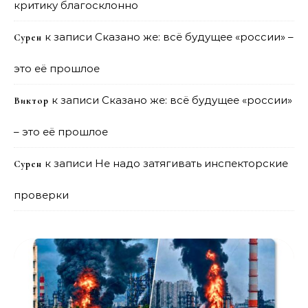
критику благосклонно
к записи
Сказано же: всё будущее «россии» –
Сурен
это её прошлое
к записи
Сказано же: всё будущее «россии»
Виктор
– это её прошлое
к записи
Не надо затягивать инспекторские
Сурен
проверки