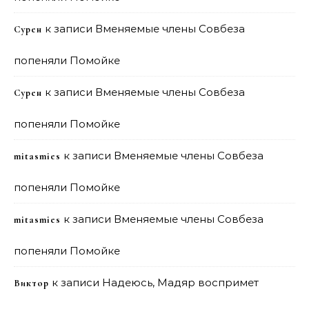
к записи
Вменяемые члены Совбеза
Сурен
попеняли Помойке
к записи
Вменяемые члены Совбеза
Сурен
попеняли Помойке
к записи
Вменяемые члены Совбеза
mitasmies
попеняли Помойке
к записи
Вменяемые члены Совбеза
mitasmies
попеняли Помойке
к записи
Надеюсь, Мадяр воспримет
Виктор