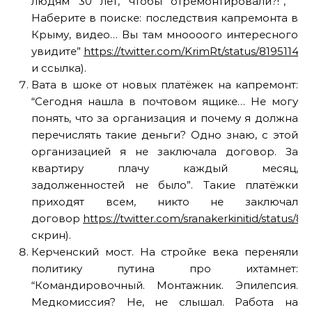
людям 30 лет, чтобы отремонтировали?!”, “
Наберите в поиске: последствия капремонта в
Крыму, видео… Вы там мноооого интересного
увидите”
https://twitter.com/KrimRt/status/8195114
и ссылка).
Вата в шоке от новых платёжек на капремонт:
“Сегодня нашла в почтовом ящике… Не могу
понять, что за организация и почему я должна
перечислять такие деньги? Одно знаю, с этой
организацией я не заключала договор. За
квартиру плачу каждый месяц,
задолженностей не было”. Такие платёжки
приходят всем, никто не заключал
договор
https://twitter.com/sranakerkinitid/status
скрин).
Керченский мост. На стройке века переняли
политику путина про ихтамнет:
“Командировочный. Монтажник. Эпилепсия.
Медкомиссия? Не, не слышал. Работа на