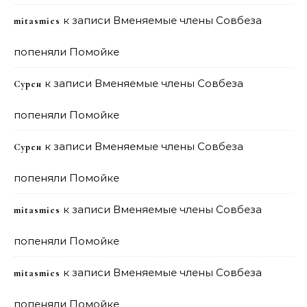
к записи
Вменяемые члены Совбеза
mitasmies
попеняли Помойке
к записи
Вменяемые члены Совбеза
Сурен
попеняли Помойке
к записи
Вменяемые члены Совбеза
Сурен
попеняли Помойке
к записи
Вменяемые члены Совбеза
mitasmies
попеняли Помойке
к записи
Вменяемые члены Совбеза
mitasmies
попеняли Помойке