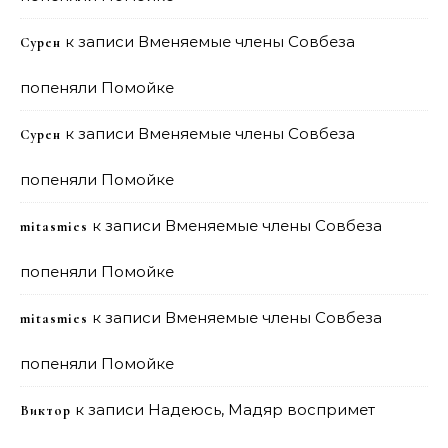
к записи
Вменяемые члены Совбеза
Сурен
попеняли Помойке
к записи
Вменяемые члены Совбеза
Сурен
попеняли Помойке
к записи
Вменяемые члены Совбеза
mitasmies
попеняли Помойке
к записи
Вменяемые члены Совбеза
mitasmies
попеняли Помойке
к записи
Надеюсь, Мадяр воспримет
Виктор