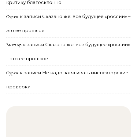
критику благосклонно
к записи
Сказано же: всё будущее «россии» –
Сурен
это её прошлое
к записи
Сказано же: всё будущее «россии»
Виктор
– это её прошлое
к записи
Не надо затягивать инспекторские
Сурен
проверки