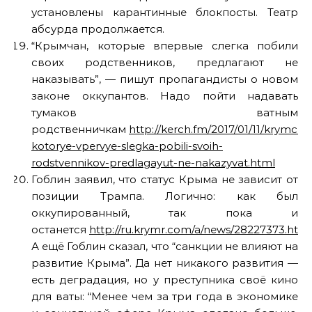
установлены карантинные блокпосты. Театр
абсурда продолжается.
“Крымчан, которые впервые слегка побили
своих родственников, предлагают не
наказывать”, — пишут пропагандисты о новом
законе оккупантов. Надо пойти надавать
тумаков ватным
родственничкам
http://kerch.fm/2017/01/11/krymcha
kotorye-vpervye-slegka-pobili-svoih-
rodstvennikov-predlagayut-ne-nakazyvat.html
Гоблин заявил, что статус Крыма не зависит от
позиции Трампа. Логично: как был
оккупированный, так пока и
останется
http://ru.krymr.com/a/news/28227373.html
А ещё Гоблин сказал, что “санкции не влияют на
развитие Крыма”. Да нет никакого развития —
есть деградация, но у преступника своё кино
для ваты: “Менее чем за три года в экономике