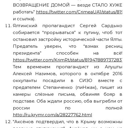
ВОЗВРАЩЕНИЕ ДОМОЙ — везде СТАЛО ХУЖЕ
работать”
https://twitter.com/CrimeaUA1/status/819
и ссылка).
Ялтинский пропагандист Сергей Сардыко
собирается “прорываться” к путину, чтоб тот
остановил застройку исторической части Ялты.
Предатель уверен, что “взмах ресниц
президента” способен на всё!
https://twitter.com/KrimRt/status/8194788973728317
Тем временем пропагандист из Алушты
Алексей Назимов, которого в октябре 2016
оккупанты посадили в СИЗО вместе с
предателем Степанченко (пиНжак), пишет из
камеры слёзные письма, обвиняя бояр в
подставе. Оба ждали россию, оба выгребли от
россии по полной
http://ru.krymr.com/a/28227762.html
“Аксёнов подтвердил, что в Крыму возможны