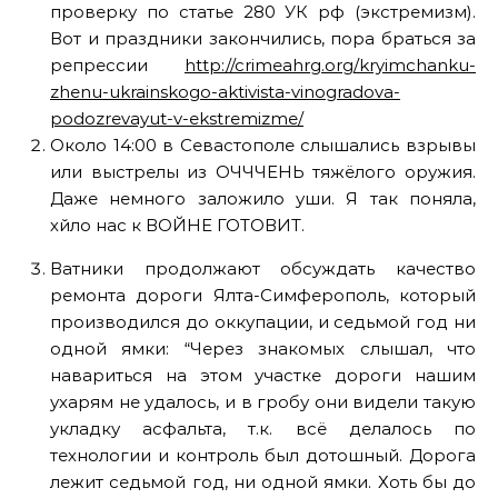
проверку по статье 280 УК рф (экстремизм).
Вот и праздники закончились, пора браться за
репрессии
http://crimeahrg.org/kryimchanku-
zhenu-ukrainskogo-aktivista-vinogradova-
podozrevayut-v-ekstremizme/
Около 14:00 в Севастополе слышались взрывы
или выстрелы из ОЧЧЧЕНЬ тяжёлого оружия.
Даже немного заложило уши. Я так поняла,
хйло нас к ВОЙНЕ ГОТОВИТ.
Ватники продолжают обсуждать качество
ремонта дороги Ялта-Симферополь, который
производился до оккупации, и седьмой год ни
одной ямки: “Через знакомых слышал, что
навариться на этом участке дороги нашим
ухарям не удалось, и в гробу они видели такую
укладку асфальта, т.к. всё делалось по
технологии и контроль был дотошный. Дорога
лежит седьмой год, ни одной ямки. Хоть бы до