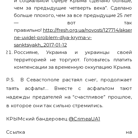
и социальной сфере Крыма сделано больше,
чем за предыдущие четверть века”. Сделано
больше плохого, чем за все предыдущие 25 лет
— вот так
правильно!
http://fresh.org.ua/novosti/127714/akseno
ne-uvidel-problem-dlya-kryma-v-
sanktsiyakh_2017-01-12
Россияне, Украина и украинцы своей
территорией не торгуют. Готовьтесь платить
компенсации за временную оккупацию Крыма.
P.S. В Севастополе растаял снег, продолжает
таять асфальт… Вместе с асфальтом тают
надежды предателей на “счастливое” прошлое,
в которое они так сильно стремились.
КРЫМский бандеровец
@CrimeaUA1
Ссылка на