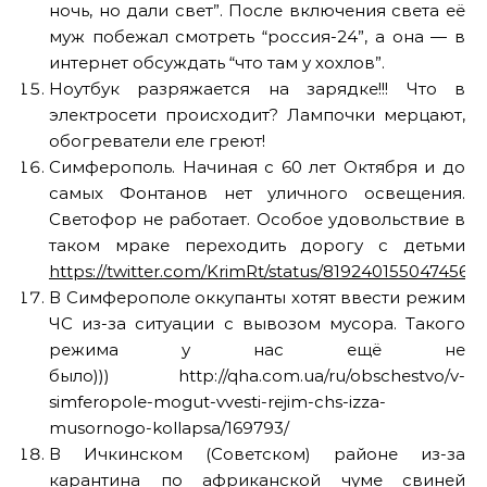
ночь, но дали свет”. После включения света её
муж побежал смотреть “россия-24”, а она — в
интернет обсуждать “что там у хохлов”.
Ноутбук разряжается на зарядке!!! Что в
электросети происходит? Лампочки мерцают,
обогреватели еле греют!
Симферополь. Начиная с 60 лет Октября и до
самых Фонтанов нет уличного освещения.
Светофор не работает. Особое удовольствие в
таком мраке переходить дорогу с детьми
https://twitter.com/KrimRt/status/8192401550474567
В Симферополе оккупанты хотят ввести режим
ЧС из-за ситуации с вывозом мусора. Такого
режима у нас ещё не
было))) http://qha.com.ua/ru/obschestvo/v-
simferopole-mogut-vvesti-rejim-chs-izza-
musornogo-kollapsa/169793/
В Ичкинском (Советском) районе из-за
карантина по африканской чуме свиней