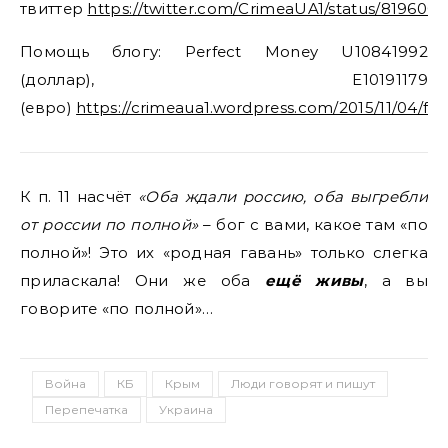
твиттер
https://twitter.com/CrimeaUA1/status/81960
Помощь блогу: Perfect Money U10841992
(доллар), E10191179
(евро)
https://crimeaua1.wordpress.com/2015/11/04/fi
К п. 11 насчёт
«Оба ждали россию, оба выгребли
от россии по полной»
– бог с вами, какое там «по
полной»! Это их «родная гавань» только слегка
приласкала! Они же оба
ещё живы
, а вы
говорите «по полной»…
Война
КБ
Крым
Люди говорят и пишут
Перепечатка
Украина