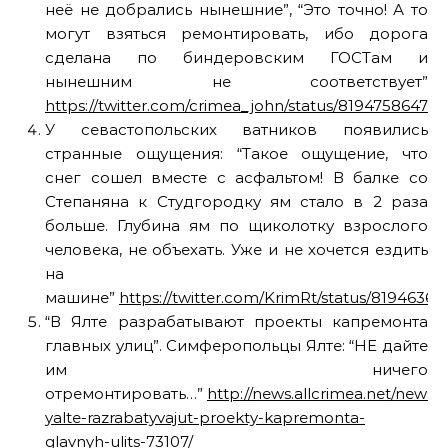
неё не добрались нынешние”, “Это точно! А то
могут взяться ремонтировать, ибо дорога
сделана по биндеровским ГОСТам и
нынешним не соответствует”
https://twitter.com/crimea_john/status/81947586471
У севастопольских ватников появились
странные ощущения: “Такое ощущение, что
снег сошел вместе с асфальтом! В балке со
Степаняна к Студгородку ям стало в 2 раза
больше. Глубина ям по щиколотку взрослого
человека, не объехать. Уже и не хочется ездить
на
машине”
https://twitter.com/KrimRt/status/8194636
“В Ялте разрабатывают проекты капремонта
главных улиц”. Симферопольцы Ялте: “НЕ дайте
им ничего
отремонтировать…”
http://news.allcrimea.net/news/2
yalte-razrabatyvajut-proekty-kapremonta-
glavnyh-ulits-73107/