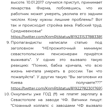
высоте. 10.01.2017 случился приступ, принимает
лекарства. Фирма, побоявшись, что их
работник может умереть, уволила его задним
числом. Кому нужны лишние проблемы? Вот
так и происходит стройка века. Рабский труд.
Средневековье”
https://twitter.com/KrimRt/status/8192315378833899
Пропагандисты написали статью под
заголовком “НЕпрожиточный минимум:
севастопольским пенсионерам придётся
выживать”. У одних это вызвало такую
реакцию: “Помню, бабка кричала, что всю
жизнь мечтала умереть в россии. Так что
пожалуйста”. У других такую: “Вы заголовки из
Киева получаете???”
https://twitter.com/KrimRt/status/8192278230176972
Оккупанты уже ГОД (!!!) не платят зарплату в
Севастополе на заводе ЧФ. Ватники пишут:
“Странный коллапс с заводами ЧФ вызвало