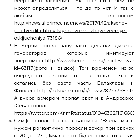
веерные отключения”. Аксёнов ни с чем не
может определиться — то да, то нет. И так с
любым вопросом
http://news.allcrimea.net/news/2017/1/12/aksenov-
podtverdil-chto-v-krymu-vozmozhnye-veernye-
otkljucheniya-73186/
В Керчи снова запускают десятки дизель-
генераторов, которые имитируют
энергомост
http://www.kerch.com.ru/articleview.asp
id=63117
(фото и видео). Тем временем из-за
очередной аварии на несколько часов
остались без света часть Балаклавы и
Фиолент
http://ru.krymr.com/a/news/28227798.html
.
А вчера вечером пропал свет и в Андреевке
(Севастополь)
https://twitter.com/KrimRt/status/81946392116166656
Симферополь. Рассказ ватницы: “Вчера мы с
мужем романтично провели вечер при свечах
с 20 до 23. Думала, что будет романтическая