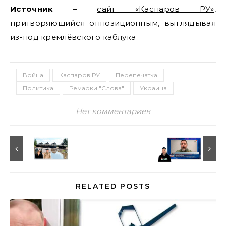
Источник
–
сайт «Каспаров РУ»
,
притворяющийся оппозиционным, выглядывая
из-под кремлёвского каблука
Война
Каспаров.РУ
Перепечатка
Политика
Ремарки "Слова"
Украина
Нет комментариев
RELATED POSTS