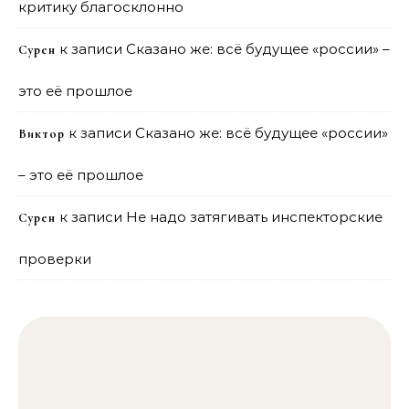
критику благосклонно
к записи
Сказано же: всё будущее «россии» –
Сурен
это её прошлое
к записи
Сказано же: всё будущее «россии»
Виктор
– это её прошлое
к записи
Не надо затягивать инспекторские
Сурен
проверки