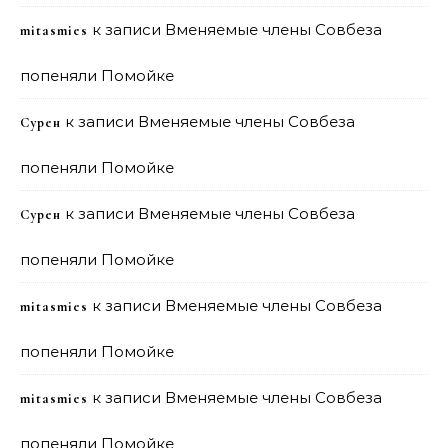
к записи
Вменяемые члены Совбеза
mitasmies
попеняли Помойке
к записи
Вменяемые члены Совбеза
Сурен
попеняли Помойке
к записи
Вменяемые члены Совбеза
Сурен
попеняли Помойке
к записи
Вменяемые члены Совбеза
mitasmies
попеняли Помойке
к записи
Вменяемые члены Совбеза
mitasmies
попеняли Помойке