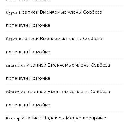
к записи
Вменяемые члены Совбеза
Сурен
попеняли Помойке
к записи
Вменяемые члены Совбеза
Сурен
попеняли Помойке
к записи
Вменяемые члены Совбеза
mitasmies
попеняли Помойке
к записи
Вменяемые члены Совбеза
mitasmies
попеняли Помойке
к записи
Надеюсь, Мадяр воспримет
Виктор