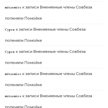
к записи
Вменяемые члены Совбеза
mitasmies
попеняли Помойке
к записи
Вменяемые члены Совбеза
Сурен
попеняли Помойке
к записи
Вменяемые члены Совбеза
Сурен
попеняли Помойке
к записи
Вменяемые члены Совбеза
mitasmies
попеняли Помойке
к записи
Вменяемые члены Совбеза
mitasmies
попеняли Помойке