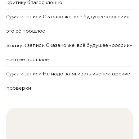
критику благосклонно
к записи
Сказано же: всё будущее «россии» –
Сурен
это её прошлое
к записи
Сказано же: всё будущее «россии»
Виктор
– это её прошлое
к записи
Не надо затягивать инспекторские
Сурен
проверки