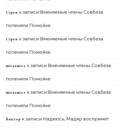
к записи
Вменяемые члены Совбеза
Сурен
попеняли Помойке
к записи
Вменяемые члены Совбеза
Сурен
попеняли Помойке
к записи
Вменяемые члены Совбеза
mitasmies
попеняли Помойке
к записи
Вменяемые члены Совбеза
mitasmies
попеняли Помойке
к записи
Надеюсь, Мадяр воспримет
Виктор