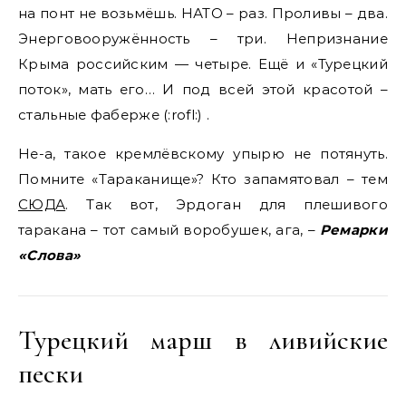
на понт не возьмёшь. НАТО – раз. Проливы – два.
Энерговооружённость – три. Непризнание
Крыма российским — четыре. Ещё и «Турецкий
поток», мать его… И под всей этой красотой –
стальные фаберже (:rofl:) .
Не-а, такое кремлёвскому упырю не потянуть.
Помните «Тараканище»? Кто запамятовал – тем
СЮДА
. Так вот, Эрдоган для плешивого
таракана – тот самый воробушек, ага, –
Ремарки
«Слова»
Турецкий марш в ливийские
пески