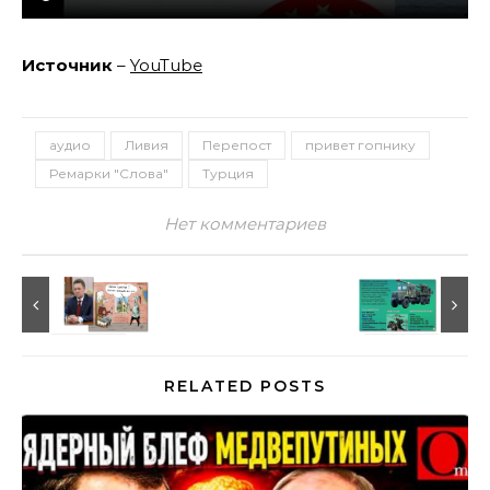
Источник
–
YouTube
аудио
Ливия
Перепост
привет гопнику
Ремарки "Слова"
Турция
Нет комментариев
RELATED POSTS