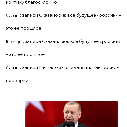
критику благосклонно
к записи
Сказано же: всё будущее «россии» –
Сурен
это её прошлое
к записи
Сказано же: всё будущее «россии»
Виктор
– это её прошлое
к записи
Не надо затягивать инспекторские
Сурен
проверки