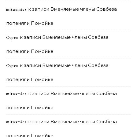
к записи
Вменяемые члены Совбеза
mitasmies
попеняли Помойке
к записи
Вменяемые члены Совбеза
Сурен
попеняли Помойке
к записи
Вменяемые члены Совбеза
Сурен
попеняли Помойке
к записи
Вменяемые члены Совбеза
mitasmies
попеняли Помойке
к записи
Вменяемые члены Совбеза
mitasmies
попеняли Помойке