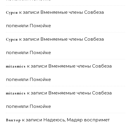
к записи
Вменяемые члены Совбеза
Сурен
попеняли Помойке
к записи
Вменяемые члены Совбеза
Сурен
попеняли Помойке
к записи
Вменяемые члены Совбеза
mitasmies
попеняли Помойке
к записи
Вменяемые члены Совбеза
mitasmies
попеняли Помойке
к записи
Надеюсь, Мадяр воспримет
Виктор