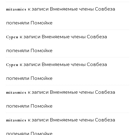
к записи
Вменяемые члены Совбеза
mitasmies
попеняли Помойке
к записи
Вменяемые члены Совбеза
Сурен
попеняли Помойке
к записи
Вменяемые члены Совбеза
Сурен
попеняли Помойке
к записи
Вменяемые члены Совбеза
mitasmies
попеняли Помойке
к записи
Вменяемые члены Совбеза
mitasmies
попеняли Помойке