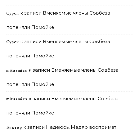
к записи
Вменяемые члены Совбеза
Сурен
попеняли Помойке
к записи
Вменяемые члены Совбеза
Сурен
попеняли Помойке
к записи
Вменяемые члены Совбеза
mitasmies
попеняли Помойке
к записи
Вменяемые члены Совбеза
mitasmies
попеняли Помойке
к записи
Надеюсь, Мадяр воспримет
Виктор