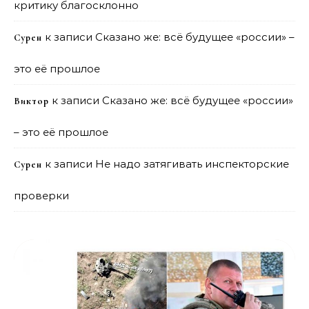
критику благосклонно
к записи
Сказано же: всё будущее «россии» –
Сурен
это её прошлое
к записи
Сказано же: всё будущее «россии»
Виктор
– это её прошлое
к записи
Не надо затягивать инспекторские
Сурен
проверки