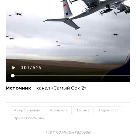
Источник
–
канал «Самый Сок 2»
Азербайджан
Армения
Война
Перепост
привет гопнику
Нет комментариев