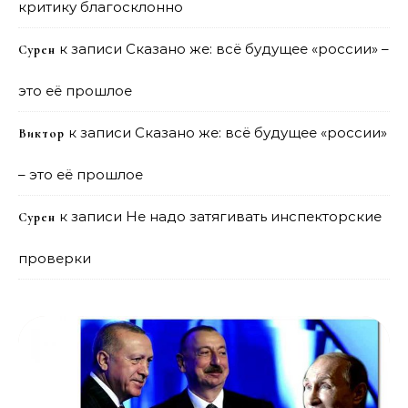
критику благосклонно
к записи
Сказано же: всё будущее «россии» –
Сурен
это её прошлое
к записи
Сказано же: всё будущее «россии»
Виктор
– это её прошлое
к записи
Не надо затягивать инспекторские
Сурен
проверки