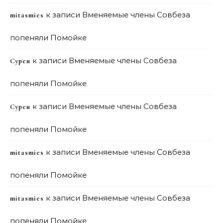
к записи
Вменяемые члены Совбеза
mitasmies
попеняли Помойке
к записи
Вменяемые члены Совбеза
Сурен
попеняли Помойке
к записи
Вменяемые члены Совбеза
Сурен
попеняли Помойке
к записи
Вменяемые члены Совбеза
mitasmies
попеняли Помойке
к записи
Вменяемые члены Совбеза
mitasmies
попеняли Помойке