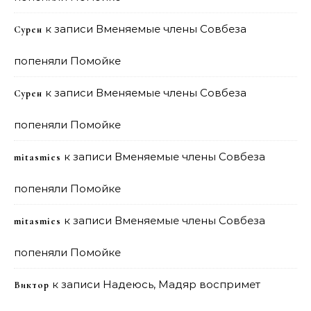
к записи
Вменяемые члены Совбеза
Сурен
попеняли Помойке
к записи
Вменяемые члены Совбеза
Сурен
попеняли Помойке
к записи
Вменяемые члены Совбеза
mitasmies
попеняли Помойке
к записи
Вменяемые члены Совбеза
mitasmies
попеняли Помойке
к записи
Надеюсь, Мадяр воспримет
Виктор