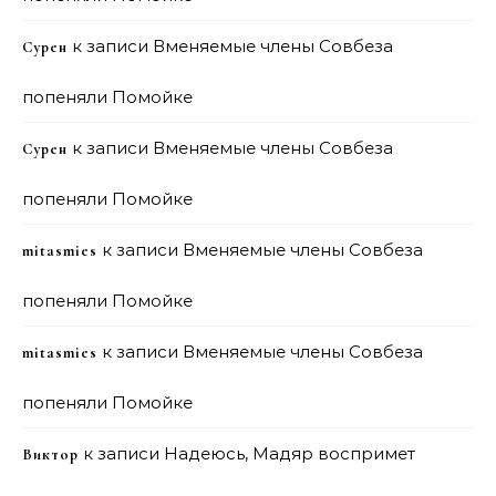
к записи
Вменяемые члены Совбеза
Сурен
попеняли Помойке
к записи
Вменяемые члены Совбеза
Сурен
попеняли Помойке
к записи
Вменяемые члены Совбеза
mitasmies
попеняли Помойке
к записи
Вменяемые члены Совбеза
mitasmies
попеняли Помойке
к записи
Надеюсь, Мадяр воспримет
Виктор