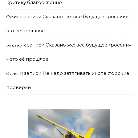
критику благосклонно
к записи
Сказано же: всё будущее «россии» –
Сурен
это её прошлое
к записи
Сказано же: всё будущее «россии»
Виктор
– это её прошлое
к записи
Не надо затягивать инспекторские
Сурен
проверки