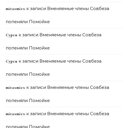
к записи
Вменяемые члены Совбеза
mitasmies
попеняли Помойке
к записи
Вменяемые члены Совбеза
Сурен
попеняли Помойке
к записи
Вменяемые члены Совбеза
Сурен
попеняли Помойке
к записи
Вменяемые члены Совбеза
mitasmies
попеняли Помойке
к записи
Вменяемые члены Совбеза
mitasmies
попеняли Помойке