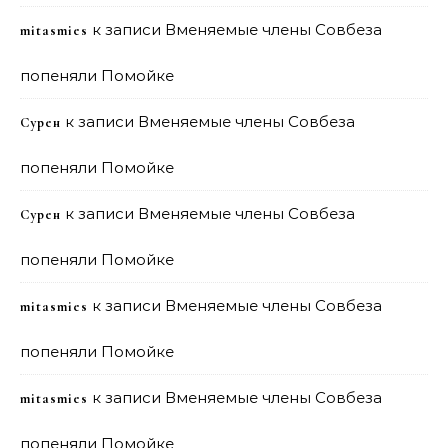
к записи
Вменяемые члены Совбеза
mitasmies
попеняли Помойке
к записи
Вменяемые члены Совбеза
Сурен
попеняли Помойке
к записи
Вменяемые члены Совбеза
Сурен
попеняли Помойке
к записи
Вменяемые члены Совбеза
mitasmies
попеняли Помойке
к записи
Вменяемые члены Совбеза
mitasmies
попеняли Помойке