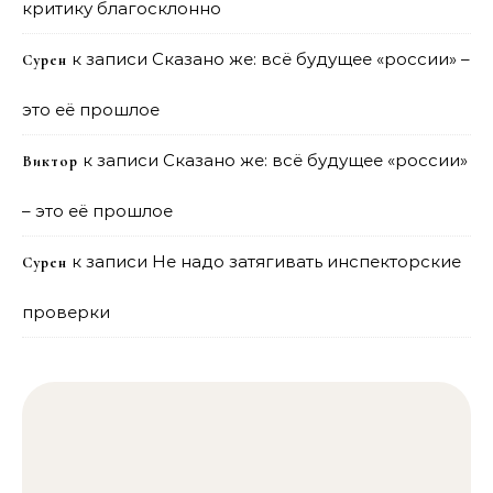
критику благосклонно
к записи
Сказано же: всё будущее «россии» –
Сурен
это её прошлое
к записи
Сказано же: всё будущее «россии»
Виктор
– это её прошлое
к записи
Не надо затягивать инспекторские
Сурен
проверки