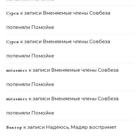
к записи
Вменяемые члены Совбеза
Сурен
попеняли Помойке
к записи
Вменяемые члены Совбеза
Сурен
попеняли Помойке
к записи
Вменяемые члены Совбеза
mitasmies
попеняли Помойке
к записи
Вменяемые члены Совбеза
mitasmies
попеняли Помойке
к записи
Надеюсь, Мадяр воспримет
Виктор