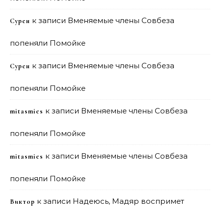
к записи
Вменяемые члены Совбеза
Сурен
попеняли Помойке
к записи
Вменяемые члены Совбеза
Сурен
попеняли Помойке
к записи
Вменяемые члены Совбеза
mitasmies
попеняли Помойке
к записи
Вменяемые члены Совбеза
mitasmies
попеняли Помойке
к записи
Надеюсь, Мадяр воспримет
Виктор