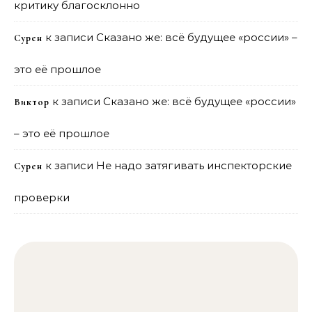
критику благосклонно
к записи
Сказано же: всё будущее «россии» –
Сурен
это её прошлое
к записи
Сказано же: всё будущее «россии»
Виктор
– это её прошлое
к записи
Не надо затягивать инспекторские
Сурен
проверки