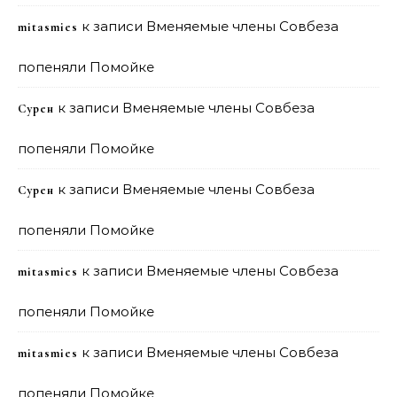
к записи
Вменяемые члены Совбеза
mitasmies
попеняли Помойке
к записи
Вменяемые члены Совбеза
Сурен
попеняли Помойке
к записи
Вменяемые члены Совбеза
Сурен
попеняли Помойке
к записи
Вменяемые члены Совбеза
mitasmies
попеняли Помойке
к записи
Вменяемые члены Совбеза
mitasmies
попеняли Помойке