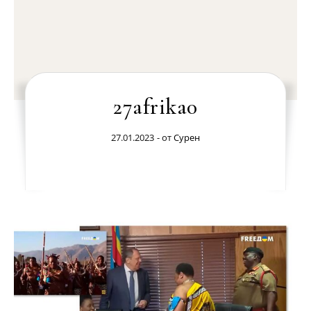
27afrika0
27.01.2023
- от
Сурен