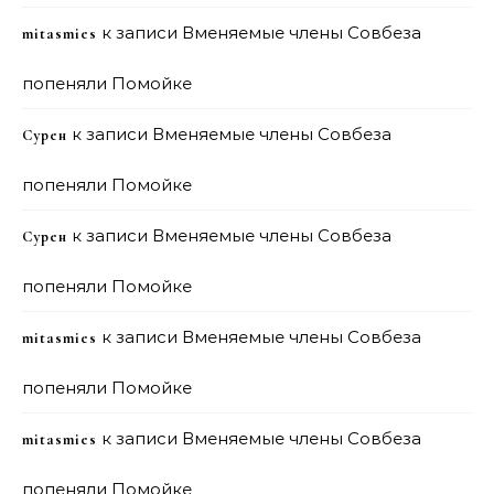
к записи
Вменяемые члены Совбеза
mitasmies
попеняли Помойке
к записи
Вменяемые члены Совбеза
Сурен
попеняли Помойке
к записи
Вменяемые члены Совбеза
Сурен
попеняли Помойке
к записи
Вменяемые члены Совбеза
mitasmies
попеняли Помойке
к записи
Вменяемые члены Совбеза
mitasmies
попеняли Помойке