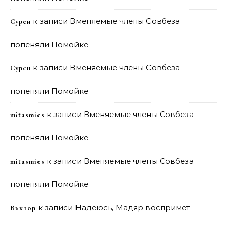
к записи
Вменяемые члены Совбеза
Сурен
попеняли Помойке
к записи
Вменяемые члены Совбеза
Сурен
попеняли Помойке
к записи
Вменяемые члены Совбеза
mitasmies
попеняли Помойке
к записи
Вменяемые члены Совбеза
mitasmies
попеняли Помойке
к записи
Надеюсь, Мадяр воспримет
Виктор