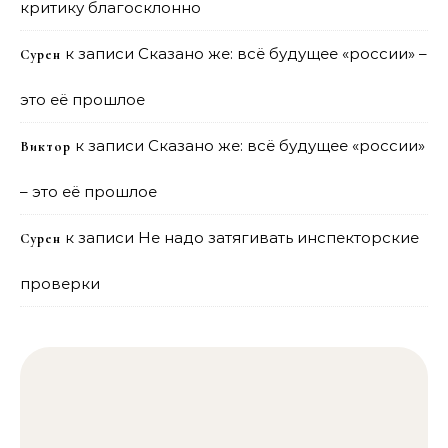
критику благосклонно
к записи
Сказано же: всё будущее «россии» –
Сурен
это её прошлое
к записи
Сказано же: всё будущее «россии»
Виктор
– это её прошлое
к записи
Не надо затягивать инспекторские
Сурен
проверки