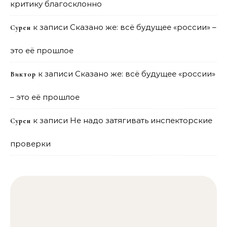
критику благосклонно
к записи
Сказано же: всё будущее «россии» –
Сурен
это её прошлое
к записи
Сказано же: всё будущее «россии»
Виктор
– это её прошлое
к записи
Не надо затягивать инспекторские
Сурен
проверки