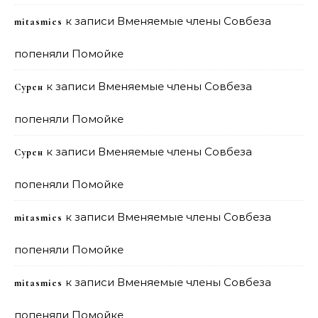
к записи
Вменяемые члены Совбеза
mitasmies
попеняли Помойке
к записи
Вменяемые члены Совбеза
Сурен
попеняли Помойке
к записи
Вменяемые члены Совбеза
Сурен
попеняли Помойке
к записи
Вменяемые члены Совбеза
mitasmies
попеняли Помойке
к записи
Вменяемые члены Совбеза
mitasmies
попеняли Помойке