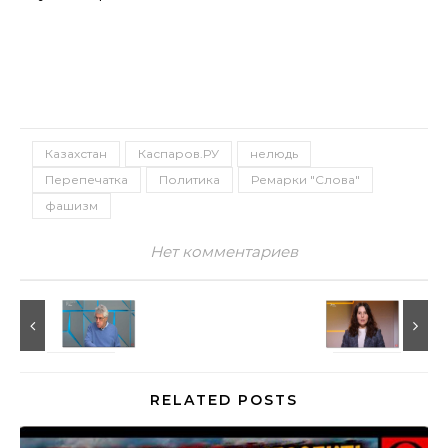
Казахстан
Каспаров.РУ
нелюдь
Перепечатка
Политика
Ремарки "Слова"
фашизм
Нет комментариев
RELATED POSTS