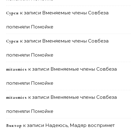
к записи
Вменяемые члены Совбеза
Сурен
попеняли Помойке
к записи
Вменяемые члены Совбеза
Сурен
попеняли Помойке
к записи
Вменяемые члены Совбеза
mitasmies
попеняли Помойке
к записи
Вменяемые члены Совбеза
mitasmies
попеняли Помойке
к записи
Надеюсь, Мадяр воспримет
Виктор