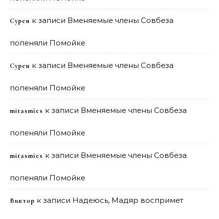
к записи
Вменяемые члены Совбеза
Сурен
попеняли Помойке
к записи
Вменяемые члены Совбеза
Сурен
попеняли Помойке
к записи
Вменяемые члены Совбеза
mitasmies
попеняли Помойке
к записи
Вменяемые члены Совбеза
mitasmies
попеняли Помойке
к записи
Надеюсь, Мадяр воспримет
Виктор