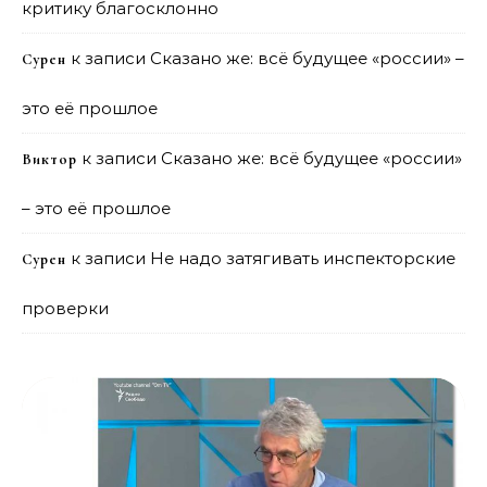
критику благосклонно
к записи
Сказано же: всё будущее «россии» –
Сурен
это её прошлое
к записи
Сказано же: всё будущее «россии»
Виктор
– это её прошлое
к записи
Не надо затягивать инспекторские
Сурен
проверки