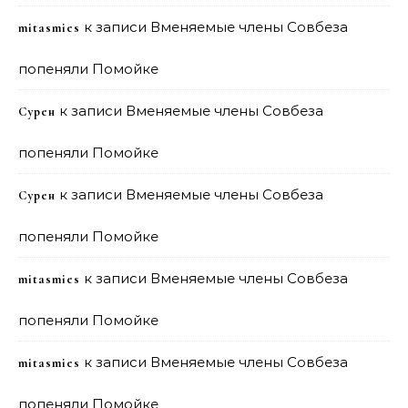
к записи
Вменяемые члены Совбеза
mitasmies
попеняли Помойке
к записи
Вменяемые члены Совбеза
Сурен
попеняли Помойке
к записи
Вменяемые члены Совбеза
Сурен
попеняли Помойке
к записи
Вменяемые члены Совбеза
mitasmies
попеняли Помойке
к записи
Вменяемые члены Совбеза
mitasmies
попеняли Помойке