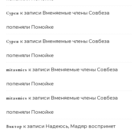
к записи
Вменяемые члены Совбеза
Сурен
попеняли Помойке
к записи
Вменяемые члены Совбеза
Сурен
попеняли Помойке
к записи
Вменяемые члены Совбеза
mitasmies
попеняли Помойке
к записи
Вменяемые члены Совбеза
mitasmies
попеняли Помойке
к записи
Надеюсь, Мадяр воспримет
Виктор