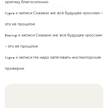
критику благосклонно
к записи
Сказано же: всё будущее «россии» –
Сурен
это её прошлое
к записи
Сказано же: всё будущее «россии»
Виктор
– это её прошлое
к записи
Не надо затягивать инспекторские
Сурен
проверки