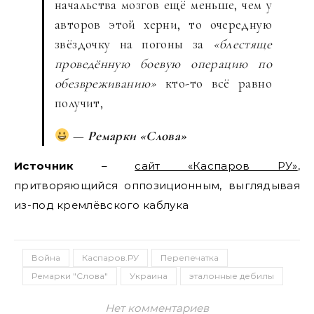
начальства мозгов ещё меньше, чем у
авторов этой херни, то очередную
звёздочку на погоны за
«блестяще
проведённую боевую операцию по
обезвреживанию»
кто-то всё равно
получит,
—
Ремарки «Слова»
Источник
–
сайт «Каспаров РУ»
,
притворяющийся оппозиционным, выглядывая
из-под кремлёвского каблука
Война
Каспаров.РУ
Перепечатка
Ремарки "Слова"
Украина
эталонные дебилы
Нет комментариев