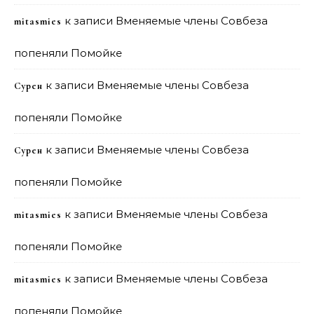
к записи
Вменяемые члены Совбеза
mitasmies
попеняли Помойке
к записи
Вменяемые члены Совбеза
Сурен
попеняли Помойке
к записи
Вменяемые члены Совбеза
Сурен
попеняли Помойке
к записи
Вменяемые члены Совбеза
mitasmies
попеняли Помойке
к записи
Вменяемые члены Совбеза
mitasmies
попеняли Помойке