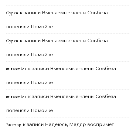
к записи
Вменяемые члены Совбеза
Сурен
попеняли Помойке
к записи
Вменяемые члены Совбеза
Сурен
попеняли Помойке
к записи
Вменяемые члены Совбеза
mitasmies
попеняли Помойке
к записи
Вменяемые члены Совбеза
mitasmies
попеняли Помойке
к записи
Надеюсь, Мадяр воспримет
Виктор