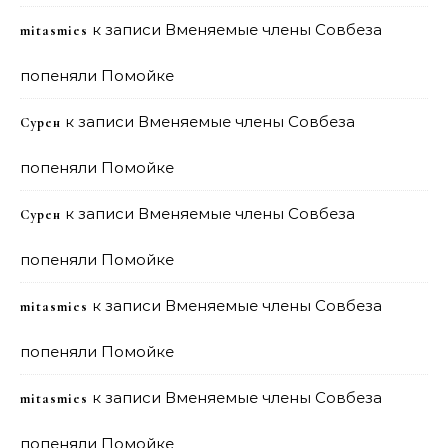
к записи
Вменяемые члены Совбеза
mitasmies
попеняли Помойке
к записи
Вменяемые члены Совбеза
Сурен
попеняли Помойке
к записи
Вменяемые члены Совбеза
Сурен
попеняли Помойке
к записи
Вменяемые члены Совбеза
mitasmies
попеняли Помойке
к записи
Вменяемые члены Совбеза
mitasmies
попеняли Помойке