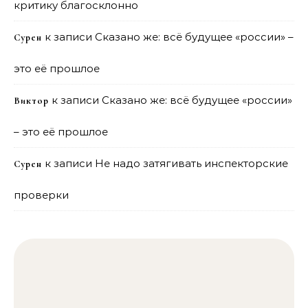
критику благосклонно
к записи
Сказано же: всё будущее «россии» –
Сурен
это её прошлое
к записи
Сказано же: всё будущее «россии»
Виктор
– это её прошлое
к записи
Не надо затягивать инспекторские
Сурен
проверки