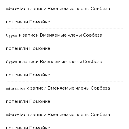
к записи
Вменяемые члены Совбеза
mitasmies
попеняли Помойке
к записи
Вменяемые члены Совбеза
Сурен
попеняли Помойке
к записи
Вменяемые члены Совбеза
Сурен
попеняли Помойке
к записи
Вменяемые члены Совбеза
mitasmies
попеняли Помойке
к записи
Вменяемые члены Совбеза
mitasmies
попеняли Помойке