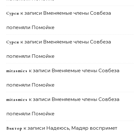
к записи
Вменяемые члены Совбеза
Сурен
попеняли Помойке
к записи
Вменяемые члены Совбеза
Сурен
попеняли Помойке
к записи
Вменяемые члены Совбеза
mitasmies
попеняли Помойке
к записи
Вменяемые члены Совбеза
mitasmies
попеняли Помойке
к записи
Надеюсь, Мадяр воспримет
Виктор