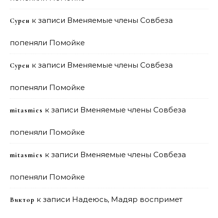
к записи
Вменяемые члены Совбеза
Сурен
попеняли Помойке
к записи
Вменяемые члены Совбеза
Сурен
попеняли Помойке
к записи
Вменяемые члены Совбеза
mitasmies
попеняли Помойке
к записи
Вменяемые члены Совбеза
mitasmies
попеняли Помойке
к записи
Надеюсь, Мадяр воспримет
Виктор