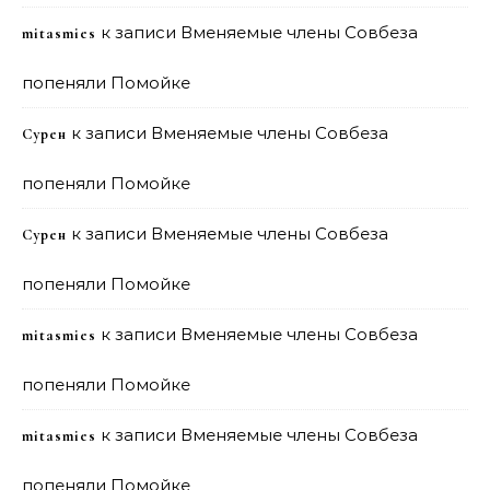
к записи
Вменяемые члены Совбеза
mitasmies
попеняли Помойке
к записи
Вменяемые члены Совбеза
Сурен
попеняли Помойке
к записи
Вменяемые члены Совбеза
Сурен
попеняли Помойке
к записи
Вменяемые члены Совбеза
mitasmies
попеняли Помойке
к записи
Вменяемые члены Совбеза
mitasmies
попеняли Помойке