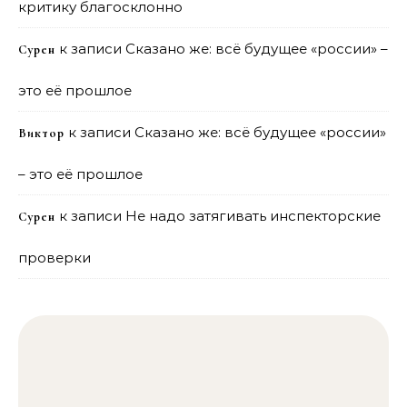
критику благосклонно
к записи
Сказано же: всё будущее «россии» –
Сурен
это её прошлое
к записи
Сказано же: всё будущее «россии»
Виктор
– это её прошлое
к записи
Не надо затягивать инспекторские
Сурен
проверки