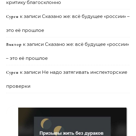
критику благосклонно
к записи
Сказано же: всё будущее «россии» –
Сурен
это её прошлое
к записи
Сказано же: всё будущее «россии»
Виктор
– это её прошлое
к записи
Не надо затягивать инспекторские
Сурен
проверки