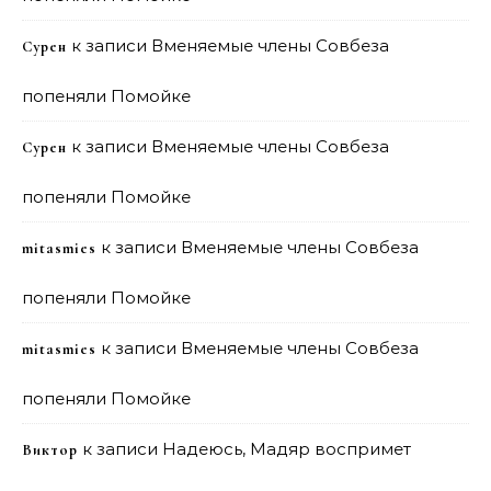
к записи
Вменяемые члены Совбеза
Сурен
попеняли Помойке
к записи
Вменяемые члены Совбеза
Сурен
попеняли Помойке
к записи
Вменяемые члены Совбеза
mitasmies
попеняли Помойке
к записи
Вменяемые члены Совбеза
mitasmies
попеняли Помойке
к записи
Надеюсь, Мадяр воспримет
Виктор