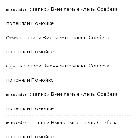
к записи
Вменяемые члены Совбеза
mitasmies
попеняли Помойке
к записи
Вменяемые члены Совбеза
Сурен
попеняли Помойке
к записи
Вменяемые члены Совбеза
Сурен
попеняли Помойке
к записи
Вменяемые члены Совбеза
mitasmies
попеняли Помойке
к записи
Вменяемые члены Совбеза
mitasmies
попеняли Помойке