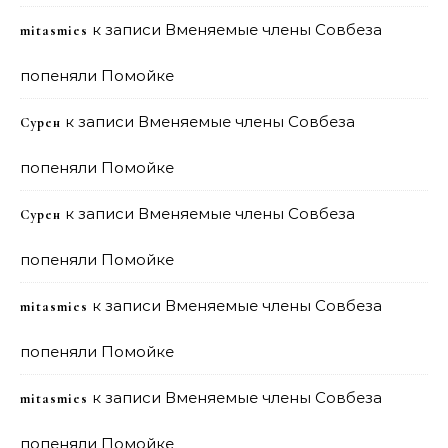
к записи
Вменяемые члены Совбеза
mitasmies
попеняли Помойке
к записи
Вменяемые члены Совбеза
Сурен
попеняли Помойке
к записи
Вменяемые члены Совбеза
Сурен
попеняли Помойке
к записи
Вменяемые члены Совбеза
mitasmies
попеняли Помойке
к записи
Вменяемые члены Совбеза
mitasmies
попеняли Помойке