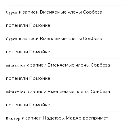
к записи
Вменяемые члены Совбеза
Сурен
попеняли Помойке
к записи
Вменяемые члены Совбеза
Сурен
попеняли Помойке
к записи
Вменяемые члены Совбеза
mitasmies
попеняли Помойке
к записи
Вменяемые члены Совбеза
mitasmies
попеняли Помойке
к записи
Надеюсь, Мадяр воспримет
Виктор