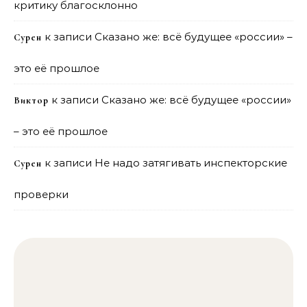
критику благосклонно
к записи
Сказано же: всё будущее «россии» –
Сурен
это её прошлое
к записи
Сказано же: всё будущее «россии»
Виктор
– это её прошлое
к записи
Не надо затягивать инспекторские
Сурен
проверки