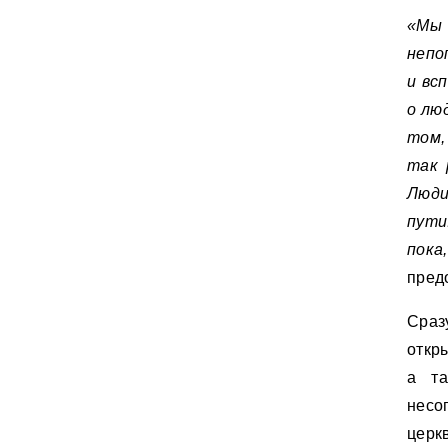
«Мы 
непо
и вс
о лю
том,
так 
Люди
пути
пок
пред
Сраз
откр
а та
несо
церк