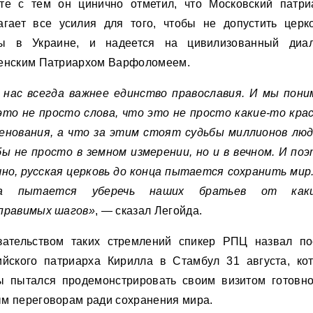
те с тем он цинично отметил, что Московский патри
агает все усилия для того, чтобы не допустить церк
ы в Украине, и надеется на цивилизованный диа
енским Патриархом Варфоломеем.
 нас всегда важнее единство православия. И мы пони
это не просто слова, что это не просто какие-то кра
енования, а что за этим стоят судьбы миллионов люд
бы не просто в земном измерении, но и в вечном. И поэ
чно, русская церковь до конца пытается сохранить мир.
ца пытается уберечь наших братьев от каки
правимых шагов»
, — сказал Легойда.
зательством таких стремлений спикер РПЦ назвал по
ийского патриарха Кирилла в Стамбул 31 августа, ко
ы пытался продемонстрировать своим визитом готовно
м переговорам ради сохранения мира.