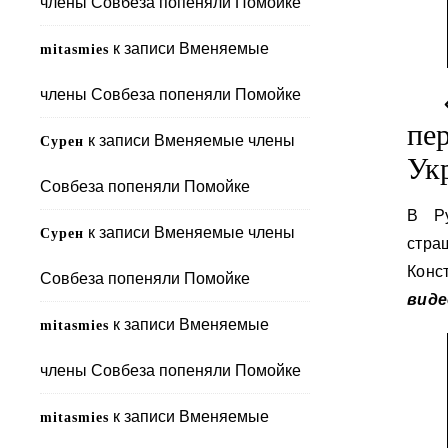
члены Совбеза попеняли Помойке
к записи
Вменяемые
mitasmies
члены Совбеза попеняли Помойке
пе
к записи
Вменяемые члены
Сурен
Ук
Совбеза попеняли Помойке
В Ру
к записи
Вменяемые члены
Сурен
стр
Конс
Совбеза попеняли Помойке
виде
к записи
Вменяемые
mitasmies
члены Совбеза попеняли Помойке
к записи
Вменяемые
mitasmies