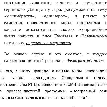
говорящие животные, садисты и соучастник
серийного убийцы путлера, рассуждают на тем
«мышибраття», «адиннарот», и ратуют з
единство православного мира, предъявляя 
качестве доказательства своего «миролюбия
визит чекиста в рясе Гундяева к Вселенском
патриарху
с целью его отравить
.
Во всяком случае я это смотрел, с трудо
сдерживая рвотный рефлекс, –
Ремарки «Слова»
е того, к этому приведут ответные меры непосредст
квы, заявил председатель Синодального отдел
моотношениям РПЦ с обществом и СМИ Владимир Лего
е пропагандистской программы «Воскресный ве
имиром Соловьевым» на телеканале «Россия 1».