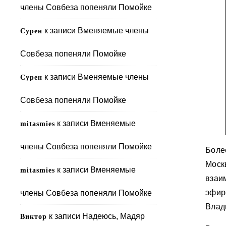
члены Совбеза попеняли Помойке
к записи
Вменяемые члены
Сурен
Совбеза попеняли Помойке
к записи
Вменяемые члены
Сурен
Совбеза попеняли Помойке
к записи
Вменяемые
mitasmies
члены Совбеза попеняли Помойке
Боле
Мос
к записи
Вменяемые
mitasmies
взаи
эфир
члены Совбеза попеняли Помойке
Влад
к записи
Надеюсь, Мадяр
Виктор