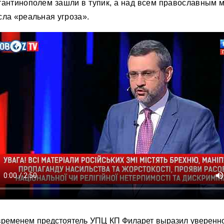
тантинополем зашли в тупик, а над всем православным 
сла «реальная угроза».
временем предстоятель УПЦ КП Филарет выразил уверенно