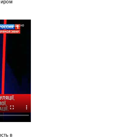
миром
сть в