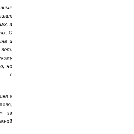
ашные
лышат
ах, а
ях. О
ина и
 лет.
скому
о, но
— с
шел к
поля,
у» за
авной