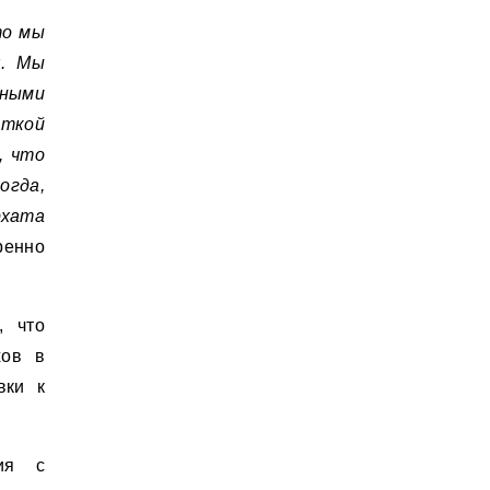
то мы
я. Мы
ными
сткой
, что
огда,
рхата
ренно
, что
хов в
вки к
ия с