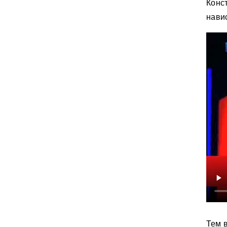
Конс
нави
Тем 