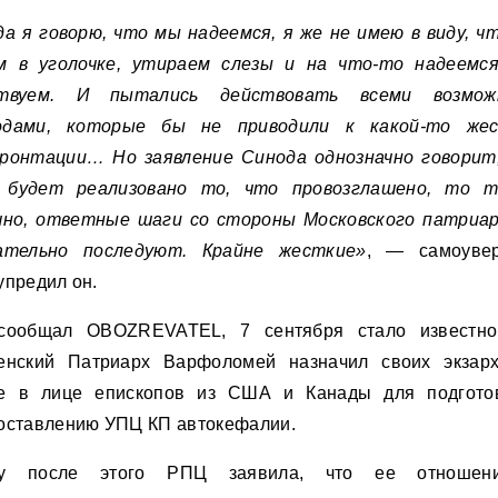
да я говорю, что мы надеемся, я же не имею в виду, ч
м в уголочке, утираем слезы и на что-то надеемс
ствуем. И пытались действовать всеми возмож
дами, которые бы не приводили к какой-то же
ронтации… Но заявление Синода однозначно говорит
 будет реализовано то, что провозглашено, то т
чно, ответные шаги со стороны Московского патриа
ательно последуют. Крайне жесткие»
, — самоуве
упредил он.
сообщал OBOZREVATEL, 7 сентября стало известно
енский Патриарх Варфоломей назначил своих экзар
е в лице епископов из США и Канады для подгото
оставлению УПЦ КП автокефалии.
зу после этого РПЦ заявила, что ее отношен