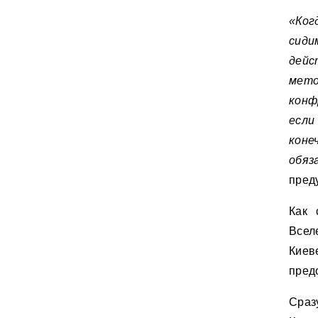
«Ког
сиди
дей
мето
конф
если
коне
обяз
пред
Как 
Всел
Киев
пред
Сра