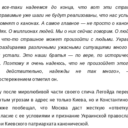
все-таки надеемся до конца, что вот эти стр
правимые уже шаги не будут реализованы, что нас ус
помнят о канонах. А самое главное — не просто о канон
дях. О миллионах людей. Мы о них сейчас говорим. О люд
 что-то страшное может произойти с людьми. Укра
раздираема различными ужасными ситуациями много
 устали. Это наши братья — по вере, по историче
. Поэтому я очень надеюсь, что не произойдет этог
а, действительно, надежды не так много»
, 
остережением отметил он.
у после миролюбивой части своего спича Легойда пере
ытым угрозам в адрес не только Киева, но и Константино
кже пообещал, что Москва даст жесткую «ответк
гласие с ее условиями и признание Украинской правосл
ви Киевского патриархата канонической.