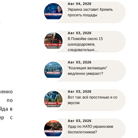
и
Авг 04, 2026
Украина заставит Кремль
у
просить пощады
а
в
Авг 03, 2026
»
В Помойке около 15
шахедодромов,
у
следовательно…
Авг 03, 2026
“Коалиция желающих”
м
медленно умирает?
венно
Авг 03, 2026
Вот так: всё простенько и со
а по
вкусом
йда в
чер с
Авг 03, 2026
Удар по НАТО украинским
беспилотником?