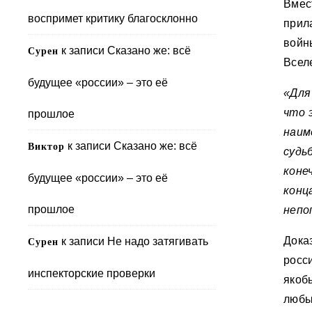
Вмес
воспримет критику благосклонно
прил
войн
к записи
Сказано же: всё
Сурен
Всел
будущее «россии» – это её
«Для
что 
прошлое
наим
к записи
Сказано же: всё
Виктор
судь
коне
будущее «россии» – это её
кон
прошлое
непо
Дока
к записи
Не надо затягивать
Сурен
росс
инспекторские проверки
якоб
любы