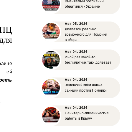
Вменяемый россиянин
–
обратился к Украине
Авг 05, 2026
РПЦ
Диапазон реально
возможного для Помойки
для
выбора
Авг 04, 2026
Иной раз какой-то
беспилотник таки долетает
раине
я ей
реть
Авг 04, 2026
Зеленский ввёл новые
санкции против Помойки
—
Авг 04, 2026
–
Санитарно-гигиенические
о
работы в Крыму
е