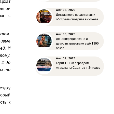
архат
овной
Авг 03, 2026
Детальнее о последствиях
лог с
обстрела смотрите в сюжете
маем,
Авг 03, 2026
Денацифицировано и
сивые
демилитаризовано ещё 1390
ей. И
орков
тому,
Авг 02, 2026
 И до
Горит НПЗ и аэродром.
Атакованы Саратов и Энгельс
х-то
ездку
торый
сть к