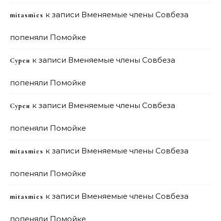
к записи
Вменяемые члены Совбеза
mitasmies
попеняли Помойке
к записи
Вменяемые члены Совбеза
Сурен
попеняли Помойке
к записи
Вменяемые члены Совбеза
Сурен
попеняли Помойке
к записи
Вменяемые члены Совбеза
mitasmies
попеняли Помойке
к записи
Вменяемые члены Совбеза
mitasmies
попеняли Помойке