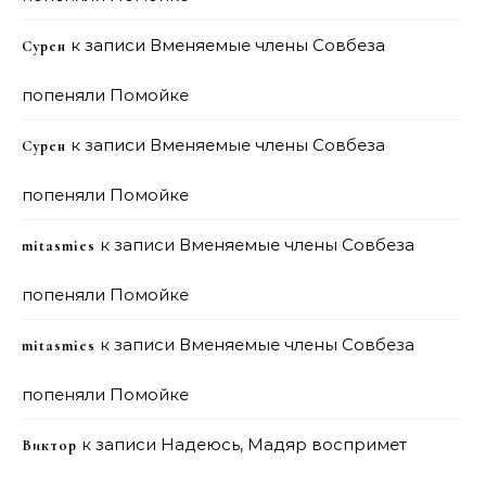
к записи
Вменяемые члены Совбеза
Сурен
попеняли Помойке
к записи
Вменяемые члены Совбеза
Сурен
попеняли Помойке
к записи
Вменяемые члены Совбеза
mitasmies
попеняли Помойке
к записи
Вменяемые члены Совбеза
mitasmies
попеняли Помойке
к записи
Надеюсь, Мадяр воспримет
Виктор