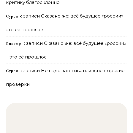
критику благосклонно
к записи
Сказано же: всё будущее «россии» –
Сурен
это её прошлое
к записи
Сказано же: всё будущее «россии»
Виктор
– это её прошлое
к записи
Не надо затягивать инспекторские
Сурен
проверки