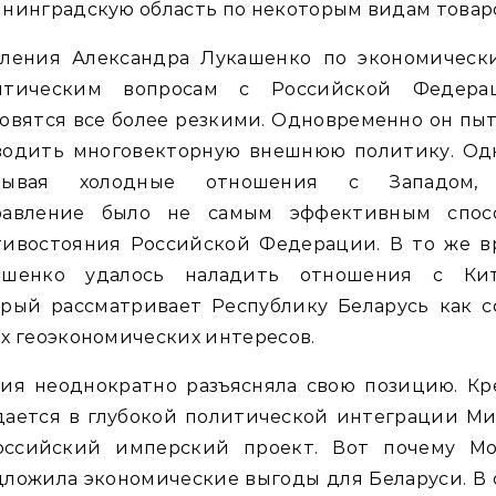
нинградскую область по некоторым видам товар
вления Александра Лукашенко по экономическ
итическим вопросам с Российской Федера
овятся все более резкими. Одновременно он пы
водить многовекторную внешнюю политику. Одн
тывая холодные отношения с Западом,
равление было не самым эффективным спос
тивостояния Российской Федерации. В то же в
ашенко удалось наладить отношения с Кит
орый рассматривает Республику Беларусь как с
х геоэкономических интересов.
сия неоднократно разъясняла свою позицию. Кр
дается в глубокой политической интеграции Ми
оссийский имперский проект. Вот почему Мо
ложила экономические выгоды для Беларуси. В