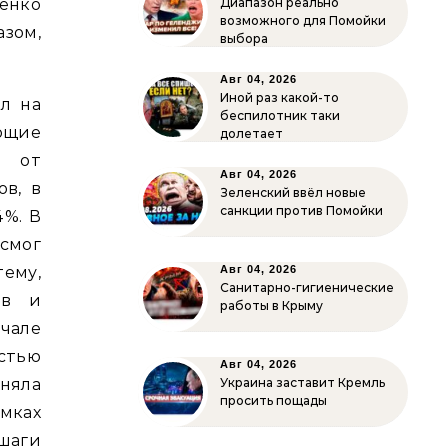
енко
Диапазон реально
возможного для Помойки
зом,
выбора
Авг 04, 2026
Иной раз какой-то
л на
беспилотник таки
ющие
долетает
и от
Авг 04, 2026
ов, в
Зеленский ввёл новые
санкции против Помойки
4%. В
смог
ему,
Авг 04, 2026
Санитарно-гигиенические
ов и
работы в Крыму
ачале
стью
Авг 04, 2026
няла
Украина заставит Кремль
просить пощады
мках
 шаги