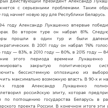
орых действующий президент Александр Лукаш
лкнется с серьезными проблемами. Таким обра
 год начнет новую эру для Республики Беларусь.
994 году Александр Лукашенко впервые победи
орах. Во втором туре он набрал 81%. Следу
оры прошли в один тур и были далек
кратических. В 2001 году он набрал 76% голос
 году — 83%, в 2010 году — 80%, в 2015 году — 8
ение этого периода времени Лукашенко 
рмировать закрытую политическую сист
лючить бессистемную оппозицию из выбор
чить максимально возможную власть. В 90-х и н
0-х годов Александр Лукашенко полно
влетворил российскую элиту, которая предпри
и по поглощению государства Беларусь в ра
рского проекта России. В конечном итоге эти