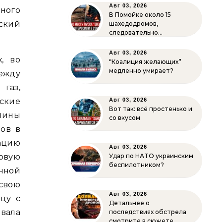
Авг 03, 2026
ного
В Помойке около 15
ский
шахедодромов,
следовательно…
Авг 03, 2026
, во
“Коалиция желающих”
медленно умирает?
ежду
газ,
ские
Авг 03, 2026
Вот так: всё простенько и
лины
со вкусом
тов в
уацию
Авг 03, 2026
новую
Удар по НАТО украинским
беспилотником?
нной
свою
Авг 03, 2026
ицу с
Детальнее о
ала
последствиях обстрела
смотрите в сюжете