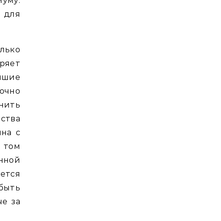
муму.
 для
лько
ряет
йшие
очно
нить
ства
йна с
 том
енной
ется
 быть
е за