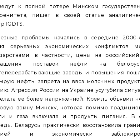
ведут к полной потере Минском государствен
еренитета, пишет в своей статье аналитиче
р IGDTS.
ьезные проблемы начались в середине 2000-х
мя серьезных экономических конфликтов м
ударствами, в частности, цены на российский 
ращения поставок нефти на белорус
теперерабатывающие заводы и повышения пош
ырую нефть, запрета на ввоз молочных продук
ию. Агрессия России на Украине усугубила сит
елала ее более напряженной. Кремль объявил 
говую войну Минску, которая помимо традицио
ти и газа включала и продукты питания. В 
едь, Беларусь практически восстановила гран
ссией и экономически заблокиров