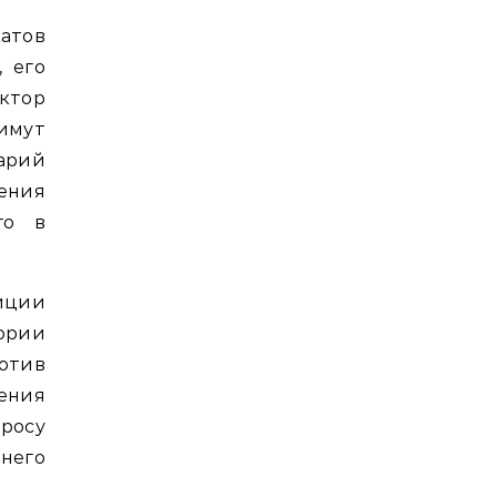
датов
, его
ктор
римут
арий
ения
го в
иции
тории
отив
ения
росу
него