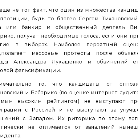
еще не тот факт, что один из множества канди
ппозиции, будь то блогер Сергей Тихановский
а или банкир и общественный деятель Ви
рико, получат необходимые голоса, если они п
стие в выборах. Наиболее вероятный сцен
дполагает массовые протесты после объявл
еды Александра Лукашенко и обвинений е
совой фальсификации.
мечательно то, что кандидаты от оппоз
новский и Бабарико (по оценке интернет-ауди
амым высоким рейтингом) не выступают пр
еграции с Россией и не выступают за улучш
ошений с Западом. Их риторика по этому воп
ктически не отличается от заявлений нынеш
идента.