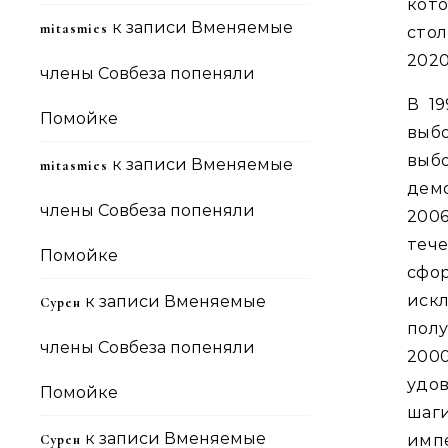
кот
к записи
Вменяемые
mitasmies
сто
2020
члены Совбеза попеняли
В 1
Помойке
выб
выб
к записи
Вменяемые
mitasmies
демо
члены Совбеза попеняли
2006
теч
Помойке
сфо
иск
к записи
Вменяемые
Сурен
полу
члены Совбеза попеняли
200
удо
Помойке
шаг
к записи
Вменяемые
Сурен
импе