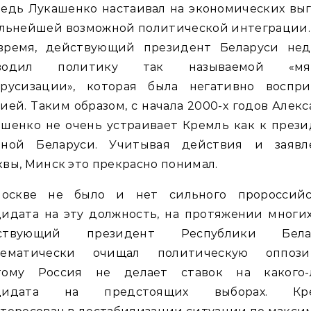
едь Лукашенко настаивал на экономических вы
льнейшей возможной политической интеграции.
время, действующий президент Беларуси нед
водил политику так называемой «мя
орусизации», которая была негативно воспри
ией. Таким образом, с начала 2000-х годов Алек
шенко не очень устраивает Кремль как к през
зной Беларуси. Учитывая действия и заявл
вы, Минск это прекрасно понимал.
оскве не было и нет сильного пророссийс
идата на эту должность, на протяжении многи
ствующий президент Республики Бела
тематически очищал политическую оппози
тому Россия не делает ставок на какого-
дидата на предстоящих выборах. Кр