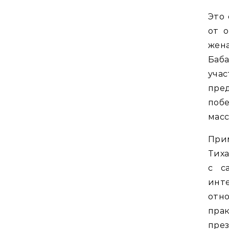
Это 
от о
жен
Баба
уча
пре
поб
мас
При
Тиха
с с
инт
отн
пра
през