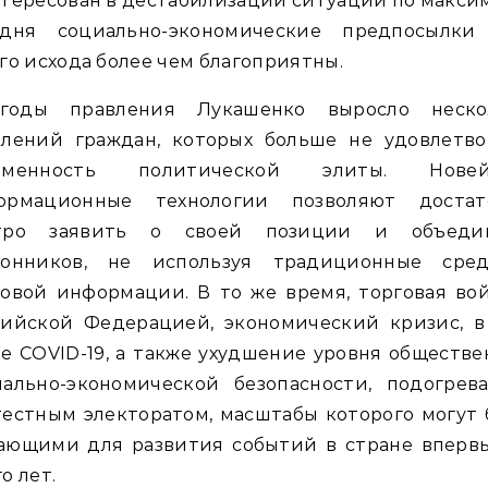
тересован в дестабилизации ситуации по макси
одня социально-экономические предпосылки
го исхода более чем благоприятны.
годы правления Лукашенко выросло неско
олений граждан, которых больше не удовлетво
зменность политической элиты. Нове
ормационные технологии позволяют достат
тро заявить о своей позиции и объеди
ронников, не используя традиционные сред
овой информации. В то же время, торговая во
сийской Федерацией, экономический кризис, в
е COVID-19, а также ухудшение уровня обществ
иально-экономической безопасности, подогрева
естным электоратом, масштабы которого могут
ающими для развития событий в стране впервы
о лет.