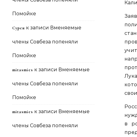
Кали
Помойке
Зая
пол
к записи
Вменяемые
Сурен
стан
члены Совбеза попеняли
про
учи
Помойке
нап
про
к записи
Вменяемые
mitasmies
Лук
члены Совбеза попеняли
кот
свои
Помойке
Рос
к записи
Вменяемые
mitasmies
нуж
в р
члены Совбеза попеняли
пред