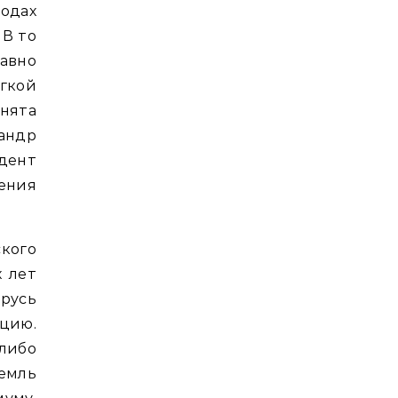
годах
 В то
авно
гкой
нята
сандр
идент
ения
кого
х лет
русь
цию.
либо
емль