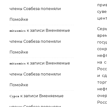
при
члены Совбеза попеняли
сув
цент
Помойке
Сер
к записи
Вменяемые
mitasmies
вре
члены Совбеза попеняли
гос
сок
Помойке
неф
на с
к записи
Вменяемые
mitasmies
Росс
члены Совбеза попеняли
и сд
тор
Помойке
неф
очер
к записи
Вменяемые
Сурен
Ро
члены Совбеза попеняли