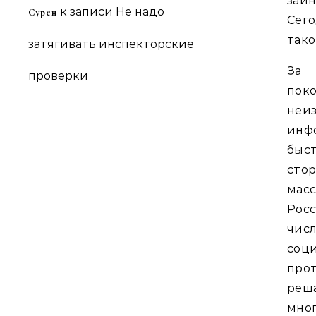
заин
к записи
Не надо
Сурен
Сег
тако
затягивать инспекторские
За 
проверки
пок
неи
инф
быс
сто
масс
Рос
числ
соц
прот
реш
мног