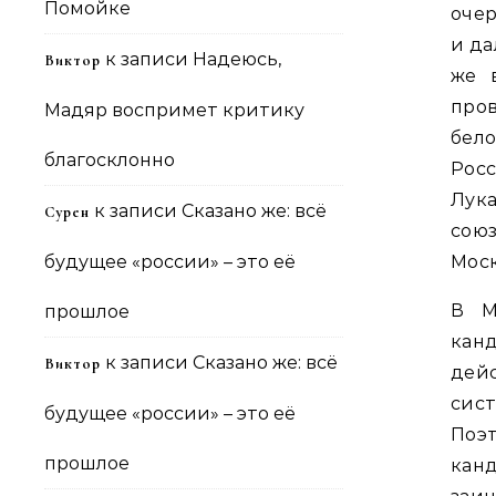
Помойке
очер
и да
к записи
Надеюсь,
Виктор
же 
про
Мадяр воспримет критику
бел
благосклонно
Росс
Лука
к записи
Сказано же: всё
Сурен
сою
будущее «россии» – это её
Моск
В М
прошлое
канд
к записи
Сказано же: всё
Виктор
дей
сис
будущее «россии» – это её
Поэ
прошлое
кан