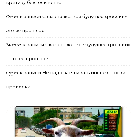
критику благосклонно
к записи
Сказано же: всё будущее «россии» –
Сурен
это её прошлое
к записи
Сказано же: всё будущее «россии»
Виктор
– это её прошлое
к записи
Не надо затягивать инспекторские
Сурен
проверки