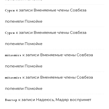
к записи
Вменяемые члены Совбеза
Сурен
попеняли Помойке
к записи
Вменяемые члены Совбеза
Сурен
попеняли Помойке
к записи
Вменяемые члены Совбеза
mitasmies
попеняли Помойке
к записи
Вменяемые члены Совбеза
mitasmies
попеняли Помойке
к записи
Надеюсь, Мадяр воспримет
Виктор