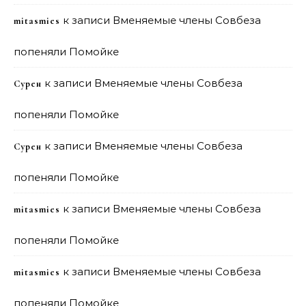
к записи
Вменяемые члены Совбеза
mitasmies
попеняли Помойке
к записи
Вменяемые члены Совбеза
Сурен
попеняли Помойке
к записи
Вменяемые члены Совбеза
Сурен
попеняли Помойке
к записи
Вменяемые члены Совбеза
mitasmies
попеняли Помойке
к записи
Вменяемые члены Совбеза
mitasmies
попеняли Помойке