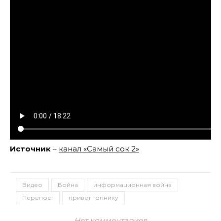
Источник
–
канал «Самый сок 2»
Видео
Война
информационная война
Перепост
привет гопнику
Нет комментариев