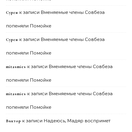
к записи
Вменяемые члены Совбеза
Сурен
попеняли Помойке
к записи
Вменяемые члены Совбеза
Сурен
попеняли Помойке
к записи
Вменяемые члены Совбеза
mitasmies
попеняли Помойке
к записи
Вменяемые члены Совбеза
mitasmies
попеняли Помойке
к записи
Надеюсь, Мадяр воспримет
Виктор