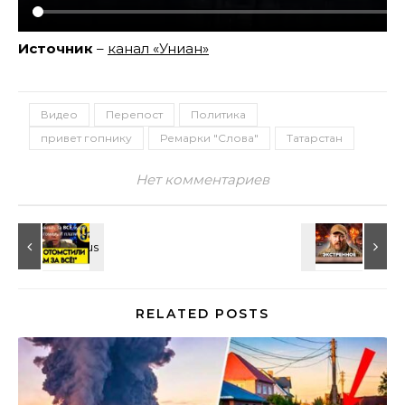
Источник
–
канал «Униан»
Видео
Перепост
Политика
привет гопнику
Ремарки "Слова"
Татарстан
Нет комментариев
RELATED POSTS