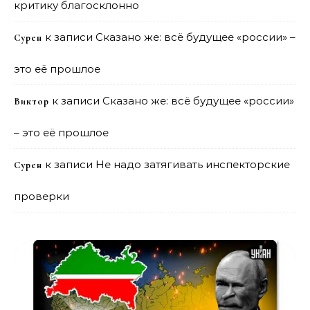
критику благосклонно
к записи
Сказано же: всё будущее «россии» –
Сурен
это её прошлое
к записи
Сказано же: всё будущее «россии»
Виктор
– это её прошлое
к записи
Не надо затягивать инспекторские
Сурен
проверки