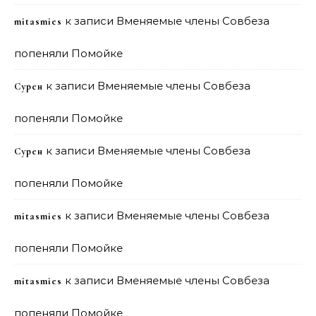
к записи
Вменяемые члены Совбеза
mitasmies
попеняли Помойке
к записи
Вменяемые члены Совбеза
Сурен
попеняли Помойке
к записи
Вменяемые члены Совбеза
Сурен
попеняли Помойке
к записи
Вменяемые члены Совбеза
mitasmies
попеняли Помойке
к записи
Вменяемые члены Совбеза
mitasmies
попеняли Помойке