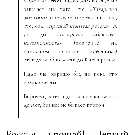
людей на этом видео далеко ещё не
означает ни того, что
«Татарстан
заговорил о независимости»
, ни того,
что, мол,
«прощай немытая россия»
. А
уж до
«Татарстан объявляет
независимость»
(смотрите на
титульном коллаже источника)
отсюда вообще – как до Киева раком.
Надо бы, хорошо бы, но пока это
только мечты.
Впрочем, хотя одна ласточка весны
делает, без неё не бывает второй.
Россия, прощай! Первый