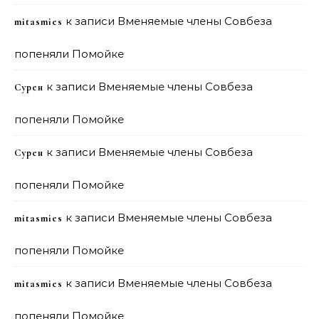
к записи
Вменяемые члены Совбеза
mitasmies
попеняли Помойке
к записи
Вменяемые члены Совбеза
Сурен
попеняли Помойке
к записи
Вменяемые члены Совбеза
Сурен
попеняли Помойке
к записи
Вменяемые члены Совбеза
mitasmies
попеняли Помойке
к записи
Вменяемые члены Совбеза
mitasmies
попеняли Помойке