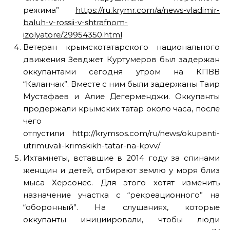
режима”
https://ru.krymr.com/a/news-vladimir-
baluh-v-rossii-v-shtrafnom-
izolyatore/29954350.html
Ветеран крымскотатарского национального
движения Зевджет Куртумеров был задержан
оккупантами сегодня утром на КПВВ
“Каланчак”. Вместе с ним были задержаны Таир
Мустафаев и Алие Дегерменджи. Оккупанты
продержали крымских татар около часа, после
чего
отпустили http://krymsos.com/ru/news/okupanti-
utrimuvali-krimskikh-tatar-na-kpvv/
Ихтамнеты, вставшие в 2014 году за спинами
женщин и детей, отбирают землю у моря близ
мыса Херсонес. Для этого хотят изменить
назначение участка с “рекреационного” на
“оборонный”. На слушаниях, которые
оккупанты инициировали, чтобы люди