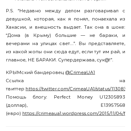
P.S. “Недавно между делом разговаривал с
девушкой, которая, как я понял, понаехала из
Хакасии, и внешность выдает. Так она в шоке:
“Дома (в Крыму) большие — не бараки, и
вечерами на улицах свет…”. Вы представляете,
из какой жопы они сюда едут, если тут им рай, и
главное, НЕ БАРАКИ. Супердержава, сук@!”.
КРЫМский бандеровец
@CrimeaUA1
Ссылка на
твиттер
https://twitter.com/CrimeaUA1/status/11308
Помощь блогу: Perfect Money U12305893
(доллар), E13957568
(евро)
https://crimeaua1.wordpress.com/2015/11/04/fi