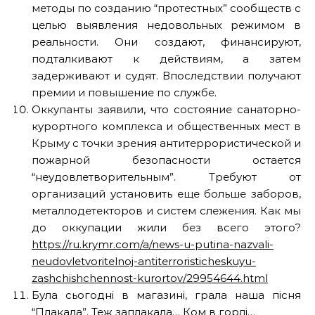
методы по созданию “протестных” сообществ с
целью выявления недовольных режимом в
реальности. Они создают, финансируют,
подталкивают к действиям, а затем
задерживают и судят. Впоследствии получают
премии и повышение по службе.
Оккупанты заявили, что состояние санаторно-
курортного комплекса и общественных мест в
Крыму с точки зрения антитеррористической и
пожарной безопасности остается
“неудовлетворительным”. Требуют от
организаций установить еще больше заборов,
металлодетекторов и систем слежения. Как мы
до оккупации жили без всего этого?
https://ru.krymr.com/a/news-u-putina-nazvali-
neudovletvoritelnoj-antiterroristicheskuyu-
zashchishchennost-kurortov/29954644.html
Була сьогодні в магазині, грала наша пісня
“Плакала”. Теж заплакала… Ком в горлі…