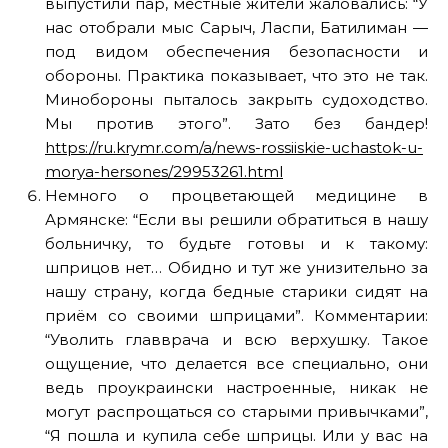
выпустили пар, местные жители жаловались: “У
нас отобрали мыс Сарыч, Ласпи, Батилиман —
под видом обеспечения безопасности и
обороны. Практика показывает, что это не так.
Минобороны пыталось закрыть судоходство.
Мы против этого”. Зато без бандер!
https://ru.krymr.com/a/news-rossiiskie-uchastok-u-
morya-hersones/29953261.html
Немного о процветающей медицине в
Армянске: “Если вы решили обратиться в нашу
больничку, то будьте готовы и к такому:
шприцов нет… Обидно и тут же унизительно за
нашу страну, когда бедные старики сидят на
приём со своими шприцами”. Комментарии:
“Уволить главврача и всю верхушку. Такое
ощущение, что делается все специально, они
ведь проукраински настроенные, никак не
могут распрощаться со старыми привычками”,
“Я пошла и купила себе шприцы. Или у вас на