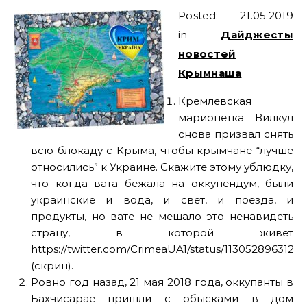
Posted: 21.05.2019
in
Дайджесты
новостей
Крымнаша
Кремлевская
марионетка Вилкул
снова призвал снять
всю блокаду с Крыма, чтобы крымчане “лучше
относились” к Украине. Скажите этому ублюдку,
что когда вата бежала на оккупендум, были
украинские и вода, и свет, и поезда, и
продукты, но вате не мешало это ненавидеть
страну, в которой живет
https://twitter.com/CrimeaUA1/status/113052896312
(скрин).
Ровно год назад, 21 мая 2018 года, оккупанты в
Бахчисарае пришли с обысками в дом