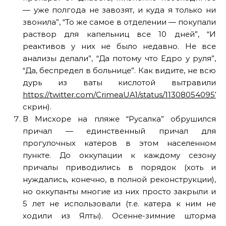
— уже полгода не завозят, и куда я только ни
звонила”, “То же самое в отделении — покупали
раствор для капельниц все 10 дней”, “И
реактивов у них не было недавно. Не все
анализы делали”, “Да потому что Едро у руля”,
“Да, беспредел в больнице”. Как видите, не всю
дурь из ваты кислотой вытравили
https://twitter.com/CrimeaUA1/status/113080540957
скрин).
В Мисхоре на пляже “Русалка” обрушился
причал — единственный причал для
прогулочных катеров в этом населенном
пункте. До оккупации к каждому сезону
причалы приводились в порядок (хоть и
нуждались, конечно, в полной реконструкции),
но оккупанты многие из них просто закрыли и
5 лет не использовали (т.е. катера к ним не
ходили из Ялты). Осенне-зимние шторма