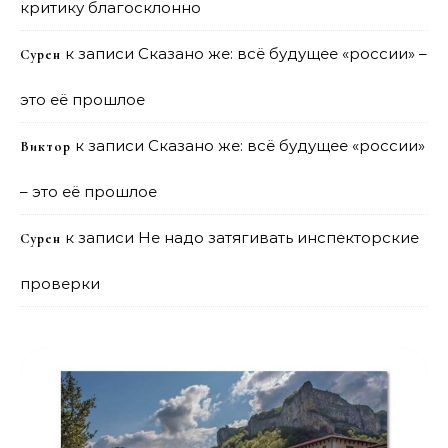
критику благосклонно
к записи
Сказано же: всё будущее «россии» –
Сурен
это её прошлое
к записи
Сказано же: всё будущее «россии»
Виктор
– это её прошлое
к записи
Не надо затягивать инспекторские
Сурен
проверки