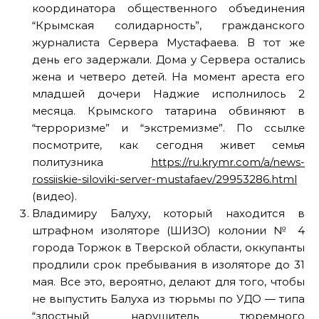
координатора общественного объединения
“Крымская солидарность”, гражданского
журналиста Сервера Мустафаева. В тот же
день его задержали. Дома у Сервера остались
жена и четверо детей. На момент ареста его
младшей дочери Наджие исполнилось 2
месяца. Крымского татарина обвиняют в
“терроризме” и “экстремизме”. По ссылке
посмотрите, как сегодня живет семья
политузника
https://ru.krymr.com/a/news-
rossiiskie-siloviki-server-mustafaev/29953286.html
(видео).
Владимиру Балуху, который находится в
штрафном изоляторе (ШИЗО) колонии № 4
города Торжок в Тверской области, оккупанты
продлили срок пребывания в изоляторе до 31
мая. Все это, вероятно, делают для того, чтобы
не выпустить Балуха из тюрьмы по УДО — типа
“злостный нарушитель тюремного