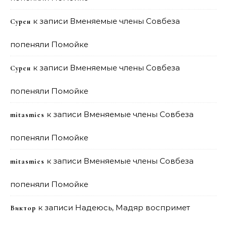
к записи
Вменяемые члены Совбеза
Сурен
попеняли Помойке
к записи
Вменяемые члены Совбеза
Сурен
попеняли Помойке
к записи
Вменяемые члены Совбеза
mitasmies
попеняли Помойке
к записи
Вменяемые члены Совбеза
mitasmies
попеняли Помойке
к записи
Надеюсь, Мадяр воспримет
Виктор