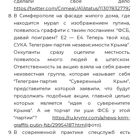
сделали свое дело
https://twitter.com/CrimeaUA1/status/113078327792
В Симферополе на фасаде жилого дома, где
находится мурал с изображением путина,
появилось граффити с таким посланием: “ФСБ,
давай поиграем? Е2 — Е4. Теперь твой ход,
СУКА. Телеграм-партия независимости Крыма”.
Оккупанты сразу оцепили местность,
появилось много людей в штатском.
Ответственность за акцию взяла на себя ранее
неизвестная группа, которая называет себя
“Телеграм-партия “Суверенный Крым”,
представители которой заявили, что будут
продолжать подобные акции, главной целью
которых является “идея о суверенитете
Крыма”. А не торчат ли уши ФСБ у этой
“партии”?
https://ru.krymr.com/a/news-krim-
graffiti-putin-fsb/29954187.html
(фото).
В современной практике спецслужб есть