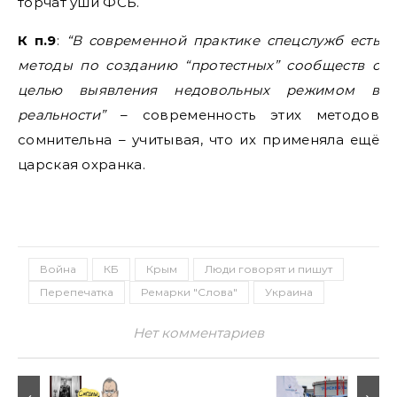
торчат уши ФСБ.
К п.9
:
“В современной практике спецслужб есть
методы по созданию “протестных” сообществ с
целью выявления недовольных режимом в
реальности”
– современность этих методов
сомнительна – учитывая, что их применяла ещё
царская охранка.
Война
КБ
Крым
Люди говорят и пишут
Перепечатка
Ремарки "Слова"
Украина
Нет комментариев