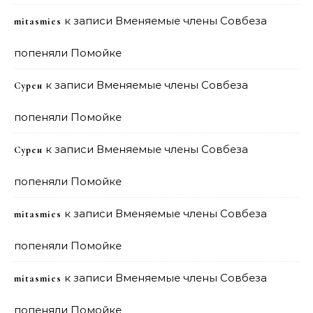
к записи
Вменяемые члены Совбеза
mitasmies
попеняли Помойке
к записи
Вменяемые члены Совбеза
Сурен
попеняли Помойке
к записи
Вменяемые члены Совбеза
Сурен
попеняли Помойке
к записи
Вменяемые члены Совбеза
mitasmies
попеняли Помойке
к записи
Вменяемые члены Совбеза
mitasmies
попеняли Помойке