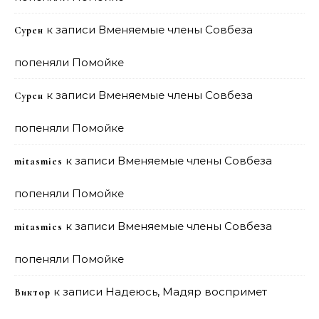
к записи
Вменяемые члены Совбеза
Сурен
попеняли Помойке
к записи
Вменяемые члены Совбеза
Сурен
попеняли Помойке
к записи
Вменяемые члены Совбеза
mitasmies
попеняли Помойке
к записи
Вменяемые члены Совбеза
mitasmies
попеняли Помойке
к записи
Надеюсь, Мадяр воспримет
Виктор