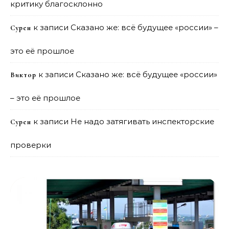
критику благосклонно
к записи
Сказано же: всё будущее «россии» –
Сурен
это её прошлое
к записи
Сказано же: всё будущее «россии»
Виктор
– это её прошлое
к записи
Не надо затягивать инспекторские
Сурен
проверки