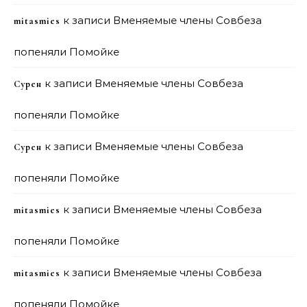
к записи
Вменяемые члены Совбеза
mitasmies
попеняли Помойке
к записи
Вменяемые члены Совбеза
Сурен
попеняли Помойке
к записи
Вменяемые члены Совбеза
Сурен
попеняли Помойке
к записи
Вменяемые члены Совбеза
mitasmies
попеняли Помойке
к записи
Вменяемые члены Совбеза
mitasmies
попеняли Помойке