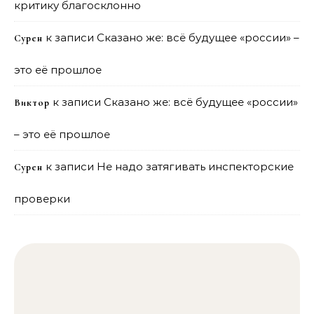
критику благосклонно
к записи
Сказано же: всё будущее «россии» –
Сурен
это её прошлое
к записи
Сказано же: всё будущее «россии»
Виктор
– это её прошлое
к записи
Не надо затягивать инспекторские
Сурен
проверки