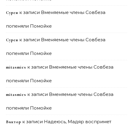
к записи
Вменяемые члены Совбеза
Сурен
попеняли Помойке
к записи
Вменяемые члены Совбеза
Сурен
попеняли Помойке
к записи
Вменяемые члены Совбеза
mitasmies
попеняли Помойке
к записи
Вменяемые члены Совбеза
mitasmies
попеняли Помойке
к записи
Надеюсь, Мадяр воспримет
Виктор