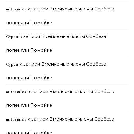
к записи
Вменяемые члены Совбеза
mitasmies
попеняли Помойке
к записи
Вменяемые члены Совбеза
Сурен
попеняли Помойке
к записи
Вменяемые члены Совбеза
Сурен
попеняли Помойке
к записи
Вменяемые члены Совбеза
mitasmies
попеняли Помойке
к записи
Вменяемые члены Совбеза
mitasmies
попеняли Помойке