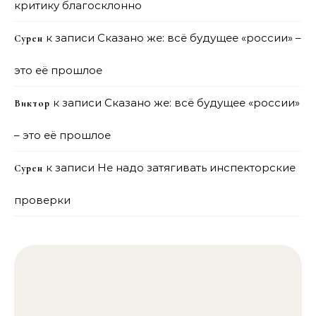
критику благосклонно
к записи
Сказано же: всё будущее «россии» –
Сурен
это её прошлое
к записи
Сказано же: всё будущее «россии»
Виктор
– это её прошлое
к записи
Не надо затягивать инспекторские
Сурен
проверки