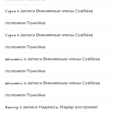
к записи
Вменяемые члены Совбеза
Сурен
попеняли Помойке
к записи
Вменяемые члены Совбеза
Сурен
попеняли Помойке
к записи
Вменяемые члены Совбеза
mitasmies
попеняли Помойке
к записи
Вменяемые члены Совбеза
mitasmies
попеняли Помойке
к записи
Надеюсь, Мадяр воспримет
Виктор