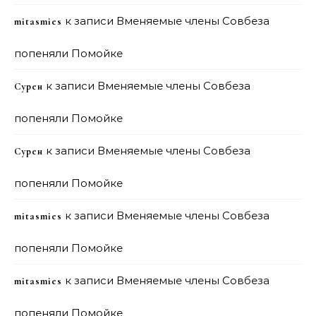
к записи
Вменяемые члены Совбеза
mitasmies
попеняли Помойке
к записи
Вменяемые члены Совбеза
Сурен
попеняли Помойке
к записи
Вменяемые члены Совбеза
Сурен
попеняли Помойке
к записи
Вменяемые члены Совбеза
mitasmies
попеняли Помойке
к записи
Вменяемые члены Совбеза
mitasmies
попеняли Помойке