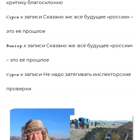
критику благосклонно
к записи
Сказано же: всё будущее «россии» –
Сурен
это её прошлое
к записи
Сказано же: всё будущее «россии»
Виктор
– это её прошлое
к записи
Не надо затягивать инспекторские
Сурен
проверки