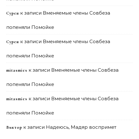
к записи
Вменяемые члены Совбеза
Сурен
попеняли Помойке
к записи
Вменяемые члены Совбеза
Сурен
попеняли Помойке
к записи
Вменяемые члены Совбеза
mitasmies
попеняли Помойке
к записи
Вменяемые члены Совбеза
mitasmies
попеняли Помойке
к записи
Надеюсь, Мадяр воспримет
Виктор