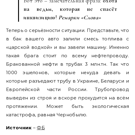
Вот это – замечательная фраза:
охота
на ведьм, которая не спасёт
инквизицию
!
Ремарки «Слова»
Теперь о серьёзности ситуации. Представьте, что
в бак вашего авто залили смесь топлива с
«царской водкой» и вы завели машину. Именно
такая брага стоит по всему нефтепроводу.
Бракованной нефти в трубах 3 млн.тн. Так что
1000 эшелонов, которые некуда девать и
которые разъедают трубу в Украине, Беларуси и
Европейской части России. Трубопровод
выведен из строя и вскоре прохудится на всём
протяжении. Может быть экологическая
катастрофа, равная Чернобылю.
Источник
–
ФБ