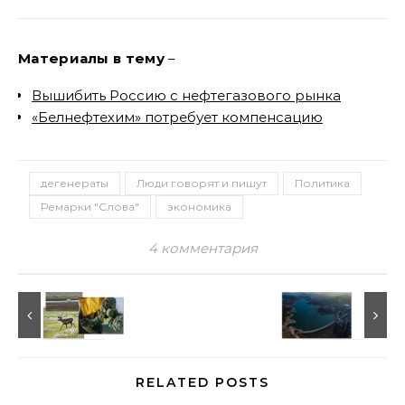
Материалы в тему
–
Вышибить Россию с нефтегазового рынка
«Белнефтехим» потребует компенсацию
дегенераты
Люди говорят и пишут
Политика
Ремарки "Слова"
экономика
4 комментария
RELATED POSTS