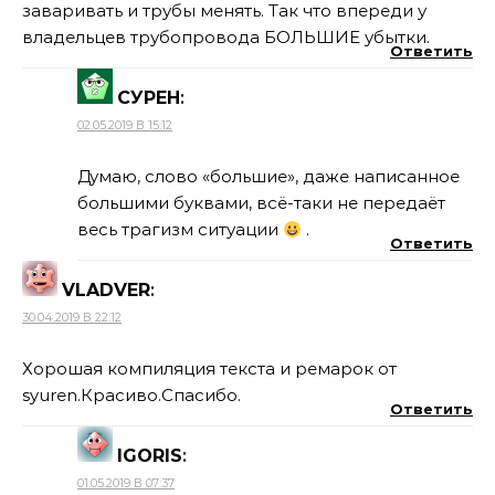
заваривать и трубы менять. Так что впереди у
владельцев трубопровода БОЛЬШИЕ убытки.
Ответить
СУРЕН
:
02.05.2019 В 15:12
Думаю, слово «большие», даже написанное
большими буквами, всё-таки не передаёт
весь трагизм ситуации
.
Ответить
VLADVER
:
30.04.2019 В 22:12
Хорошая компиляция текста и ремарок от
syuren.Красиво.Спасибо.
Ответить
IGORIS
:
01.05.2019 В 07:37