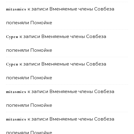
к записи
Вменяемые члены Совбеза
mitasmies
попеняли Помойке
к записи
Вменяемые члены Совбеза
Сурен
попеняли Помойке
к записи
Вменяемые члены Совбеза
Сурен
попеняли Помойке
к записи
Вменяемые члены Совбеза
mitasmies
попеняли Помойке
к записи
Вменяемые члены Совбеза
mitasmies
попеняли Помойке