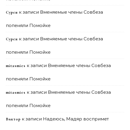
к записи
Вменяемые члены Совбеза
Сурен
попеняли Помойке
к записи
Вменяемые члены Совбеза
Сурен
попеняли Помойке
к записи
Вменяемые члены Совбеза
mitasmies
попеняли Помойке
к записи
Вменяемые члены Совбеза
mitasmies
попеняли Помойке
к записи
Надеюсь, Мадяр воспримет
Виктор