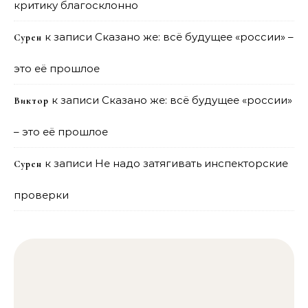
критику благосклонно
к записи
Сказано же: всё будущее «россии» –
Сурен
это её прошлое
к записи
Сказано же: всё будущее «россии»
Виктор
– это её прошлое
к записи
Не надо затягивать инспекторские
Сурен
проверки