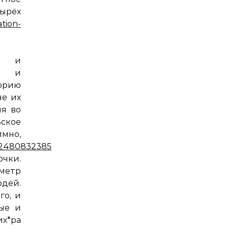
ёх
tion-
бе и
ф и
орию
не их
ия во
ское
мно,
4572480832385024
(фото-
очки.
иметр
юдей.
го, и
ые и
их*ра