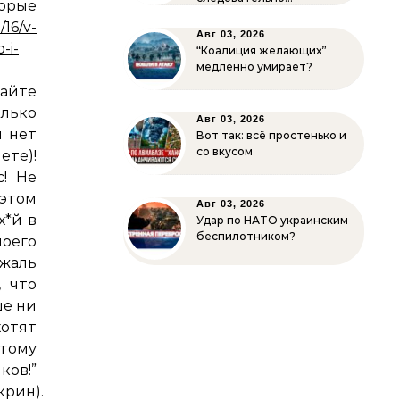
орые
/16/v-
Авг 03, 2026
-i-
“Коалиция желающих”
медленно умирает?
жайте
олько
Авг 03, 2026
ы нет
Вот так: всё простенько и
со вкусом
те)!
! Не
этом
Авг 03, 2026
х*й в
Удар по НАТО украинским
беспилотником?
моего
 жаль
, что
ше ни
хотят
тому
ов!”
крин).