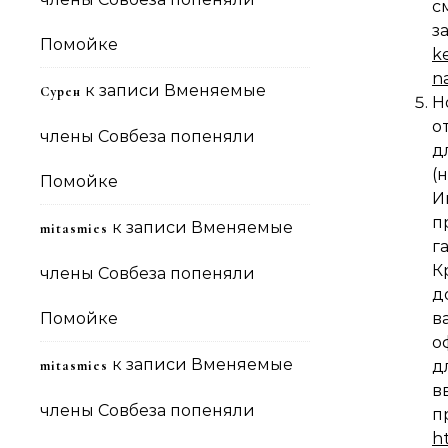
с
з
Помойке
k
n
к записи
Вменяемые
Сурен
Н
о
члены Совбеза попеняли
д
(
Помойке
И
п
к записи
Вменяемые
mitasmies
г
К
члены Совбеза попеняли
д
Помойке
в
о
к записи
Вменяемые
mitasmies
д
в
члены Совбеза попеняли
п
h