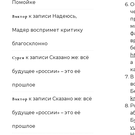
Помойке
О
ч
к записи
Надеюсь,
Виктор
п
м
Мадяр воспримет критику
в
благосклонно
б
h
к записи
Сказано же: всё
Сурен
а
к
будущее «россии» – это её
В
в
прошлое
Б
k
к записи
Сказано же: всё
Виктор
Р
будущее «россии» – это её
а
Б
прошлое
v
Н