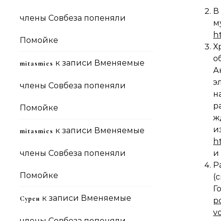
В
члены Совбеза попеняли
h
Помойке
Х
о
к записи
Вменяемые
mitasmies
А
э
члены Совбеза попеняли
н
р
Помойке
ж
к записи
Вменяемые
mitasmies
h
члены Совбеза попеняли
и
Р
Помойке
(
Г
к записи
Вменяемые
Сурен
p
v
члены Совбеза попеняли