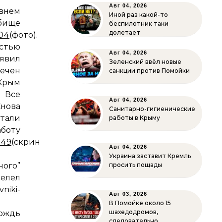
Авг 04, 2026
внем
Иной раз какой-то
ще
беспилотник таки
долетает
704
(фото).
остью
Авг 04, 2026
аявил
Зеленский ввёл новые
ечен
санкции против Помойки
Крым
 Все
Авг 04, 2026
Снова
Санитарно-гигиенические
стали
работы в Крыму
ту
849
(скрин
Авг 04, 2026
Украина заставит Кремль
ного”
просить пощады
велел
vniki-
Авг 03, 2026
В Помойке около 15
шахедодромов,
ождь
следовательно…