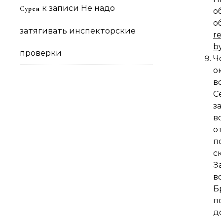
к записи
Не надо
Сурен
затягивать инспекторские
r
b
проверки
Ч
о
в
С
з
в
о
п
с
З
в
Б
п
д