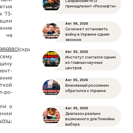
Сызранский НПЗ
тия
принадлежит «Роснефти»
к 73-
ации
Авг 08, 2026
ение
Си может остановить
войну в Украине одним
и на
звонком
8986880
(скрин).
Авг 05, 2026
сему
Институт считался одним
из главных научных
щину
центров
ент-
ения
Авг 05, 2026
кой
Вменяемый россиянин
обратился к Украине
m-po-
или о
Авг 05, 2026
ии
Диапазон реально
возможного для Помойки
krymu-
выбора