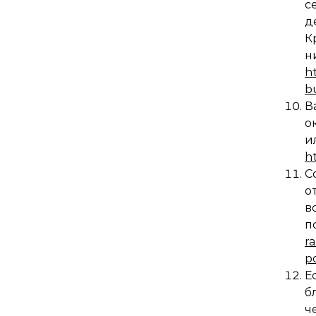
с
д
К
н
h
b
В
о
и
h
С
о
r
p
Е
б