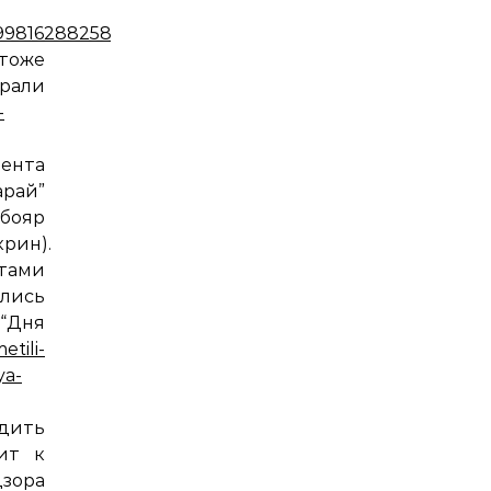
899816288258
(скрин).
 тоже
рали
-
ента
арай”
ояр
крин).
тами
ались
ня
etili-
ya-
одить
ит к
ора