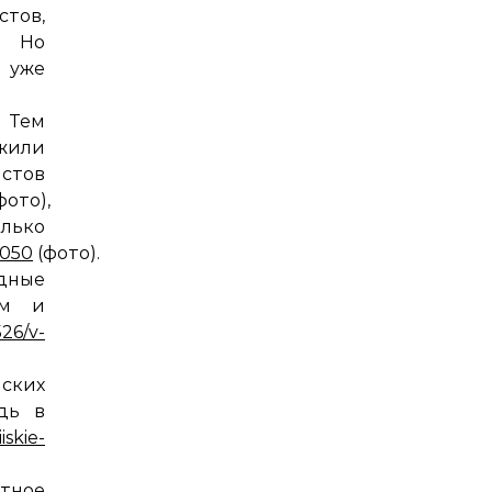
стов,
. Но
 уже
Тем
жили
тов
фото),
ько
4050
(фото).
дные
ом и
526/v-
ских
дь в
iskie-
етное