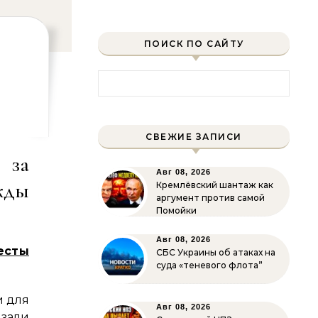
ПОИСК ПО САЙТУ
Найти:
СВЕЖИЕ ЗАПИСИ
 за
Авг 08, 2026
жды
Кремлёвский шантаж как
аргумент против самой
Помойки
Авг 08, 2026
есты
СБС Украины об атаках на
суда «теневого флота”
и для
Авг 08, 2026
зали