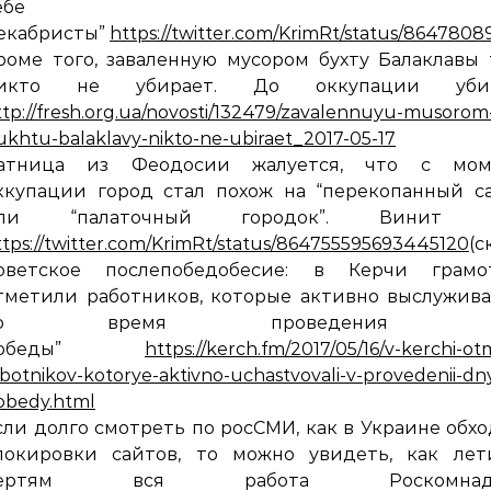
ебе
екабристы”
https://twitter.com/KrimRt/status/864780
роме того, заваленную мусором бухту Балаклавы
икто не убирает. До оккупации уби
ttp://fresh.org.ua/novosti/132479/zavalennuyu-musorom
ukhtu-balaklavy-nikto-ne-ubiraet_2017-05-17
атница из Феодосии жалуется, что с мом
ккупации город стал похож на “перекопанный с
ли “палаточный городок”. Винит б
ttps://twitter.com/KrimRt/status/864755595693445120
(с
оветское послепобедобесие: в Керчи грамо
тметили работников, которые активно выслужив
во время проведения “Д
победы”
https://kerch.fm/2017/05/16/v-kerchi-otm
abotnikov-kotorye-aktivno-uchastvovali-v-provedenii-dn
obedy.html
сли долго смотреть по росСМИ, как в Украине обх
локировки сайтов, то можно увидеть, как лет
чертям вся работа Роскомнадз