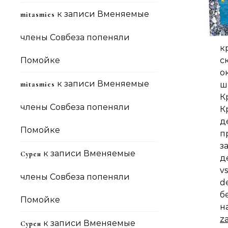
к записи
Вменяемые
mitasmies
члены Совбеза попеняли
к
Помойке
с
о
к записи
Вменяемые
mitasmies
ш
К
члены Совбеза попеняли
К
д
Помойке
п
з
к записи
Вменяемые
Сурен
д
v
члены Совбеза попеняли
d
Помойке
н
z
к записи
Вменяемые
Сурен