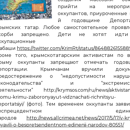
прийти на мероприя
оккупантов, приуроченные 
й годовщине Депорт
рымских татар. Любое самостоятельное проявл
корби запрещено. Дети не хотят идт
ккупационные
абаши
https://twitter.com/KrimRt/status/86488261558
роме того, крымскотатарским активистам по в
рыму оккупанты запрещают отмечать годов
епортации. Крымчанам вручили докум
редостережение о “недопустимости наруш
аконодательства” и “экстремист
еятельности” http://krymsos.com/ru/news/aktivista
somu-krimu-zaboronyayut-vidznachati-richnitsyu-
eportatsiyi/ (фото). Тем временем оккупанты заяв
беспрецедентном единен
ародов
http://news.allcrimea.net/news/2017/5/17/v-
ayavili-o-bespretsendentnom-edinenii-narodov-80551/