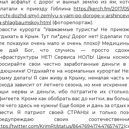
мыл асфальт с дорог и вымыл землю из ям, кот
алатали к приезду Гоблина
https://kerch.fm/2017/05
erchi-dozhd-smyl-zemlyu-s-yam-po-doroge-v-arshincevo
a-shlagbaumskoy.html
(фоторепортаж).
овости курорта: “Уважаемые туристы! Не приез
тдыхать в Крым. Тут пи*дец! Дорог нет! (сделали т
ля показухи очень мало и очень плохо)! Медицин
не дай Бог, что случись — просто сдохне
нфраструктуры НЕТ! Сервиса НОЛЬ! Цены космос
росирайте свои честно заработанные деньги в 
адюшнике! Отдыхайте на нормальных курортах! Не
рыму делать! Я сам живу в Крыму, немалая часть 
охода зависит от летнего сезона, но мне искренне
аши нервы и деньги, ибо потратите их столько
фигеете. Кроме как обобрать вас до нитки, вы боль
ля чего здесь не нужны! Еще бояре и дань за отдых 
вести. Я патриот своей СТРАНЫ и только поэ
редупреждаю своих соотечественник
ttps://twitter.com/KrimRt/status/864769417447657472
(с