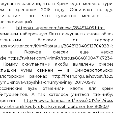
ккупанты заявили, что в Крым едет меньше тури
ем в хреновом 2016 году. Обвиняют погоду
ризнание того, что туристов меньше —
ногокричащий
факт
https://ru.krymr.com/a/news/28491405.html
. 
ременем набережную Ялты оккупанты снова обло
етонными блоками от террорис
ttps://twitter.com/KrimRt/status/864812040912764928
(
 в Гурзуфе снесли ещё нескол
афе
https://twitter.com/KrimRt/status/86481004716723
 Крыму оккупантами якобы выявлены очере
спышки чумы свиней — в Симферопольск
елогорском районах
http://fresh.org.ua/novosti/132
rymu-snova-vspyshka-chumy-sviney_2017-05-17
оссийские вузы отменили квоты для крым
битуриентов. А так хотелось учиться где-нибу
урятии
http://news.allcrimea.net/news/2017/5/17/rossi
uzy-otmenili-kvoty-dlya-krymskih-abiturientov-80503/
.
апомню, что Украина предлагает крымчанам бюдж