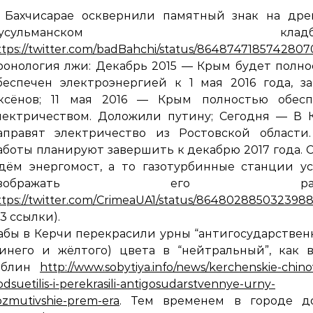
 Бахчисарае осквернили памятный знак на дре
мусульманском кладби
ttps://twitter.com/badBahchi/status/864874718574280
ронология лжи: Декабрь 2015 — Крым будет полн
беспечен электроэнергией к 1 мая 2016 года, з
ксёнов; 11 мая 2016 — Крым полностью обесп
лектричеством. Доложили путину; Сегодня — В 
аправят электричество из Ростовской области.
аботы планируют завершить к декабрю 2017 года. 
дём энергомост, а то газотурбинные станции у
изображать его рабо
ttps://twitter.com/CrimeaUA1/status/864802885032398
 3 ссылки).
абы в Керчи перекрасили урны “антигосударствен
синего и жёлтого) цвета в “нейтральный”, как 
облин
http://www.sobytiya.info/news/kerchenskie-chino
odsuetilis-i-perekrasili-antigosudarstvennye-urny-
ozmutivshie-prem-era
. Тем временем в городе д