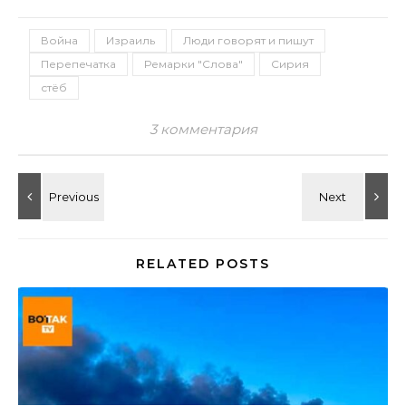
Война
Израиль
Люди говорят и пишут
Перепечатка
Ремарки "Слова"
Сирия
стёб
3 комментария
RELATED POSTS