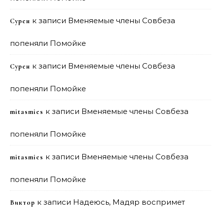
к записи
Вменяемые члены Совбеза
Сурен
попеняли Помойке
к записи
Вменяемые члены Совбеза
Сурен
попеняли Помойке
к записи
Вменяемые члены Совбеза
mitasmies
попеняли Помойке
к записи
Вменяемые члены Совбеза
mitasmies
попеняли Помойке
к записи
Надеюсь, Мадяр воспримет
Виктор