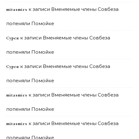
к записи
Вменяемые члены Совбеза
mitasmies
попеняли Помойке
к записи
Вменяемые члены Совбеза
Сурен
попеняли Помойке
к записи
Вменяемые члены Совбеза
Сурен
попеняли Помойке
к записи
Вменяемые члены Совбеза
mitasmies
попеняли Помойке
к записи
Вменяемые члены Совбеза
mitasmies
попеняли Помойке