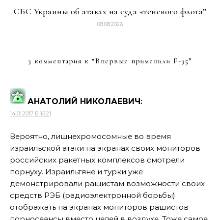
СБС Украины об атаках на суда «теневого флота”
08.08.2026
3 комментария к “
Впервые применили F-35
”
АНАТОЛИЙ НИКОЛАЕВИЧ
:
14.01.2017 В 15:21
Вероятно, лишнехромосомные во время
израильской атаки на экранах своих мониторов
российских ракетных комплексов смотрели
порнуху. Израильтяне и турки уже
демонстрировали рашистам возможности своих
средств РЭБ (радиоэлектронной борьбы)
отображать на экранах мониторов рашистов
порносеансы вместо целей в воздухе. Тоже самое