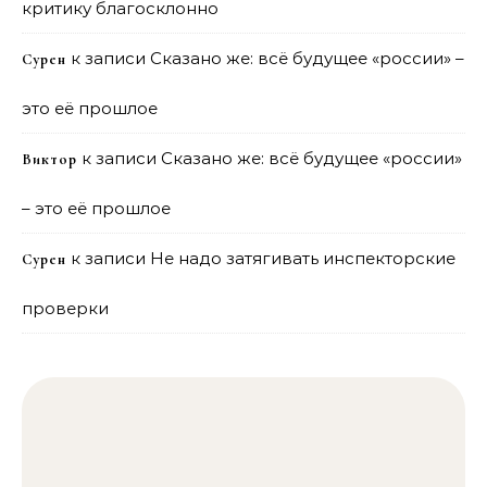
критику благосклонно
к записи
Сказано же: всё будущее «россии» –
Сурен
это её прошлое
к записи
Сказано же: всё будущее «россии»
Виктор
– это её прошлое
к записи
Не надо затягивать инспекторские
Сурен
проверки