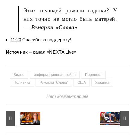
Этих нелюдей рожали гадюки? У
них точно не могло быть матерей!
—
Ремарки «Слова»
11:20
Спасибо за поддержку!
Источник
–
канал «NEXTA Live»
Видео
информационная война
Перепост
Политика
Ремарки "Слова"
США
Украина
Нет комментариев