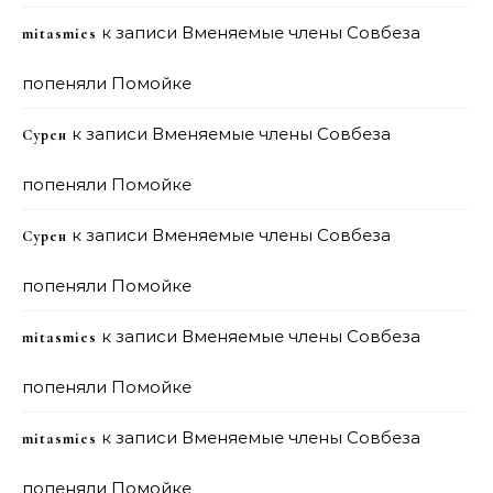
к записи
Вменяемые члены Совбеза
mitasmies
попеняли Помойке
к записи
Вменяемые члены Совбеза
Сурен
попеняли Помойке
к записи
Вменяемые члены Совбеза
Сурен
попеняли Помойке
к записи
Вменяемые члены Совбеза
mitasmies
попеняли Помойке
к записи
Вменяемые члены Совбеза
mitasmies
попеняли Помойке