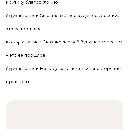
критику благосклонно
к записи
Сказано же: всё будущее «россии» –
Сурен
это её прошлое
к записи
Сказано же: всё будущее «россии»
Виктор
– это её прошлое
к записи
Не надо затягивать инспекторские
Сурен
проверки