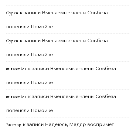
к записи
Вменяемые члены Совбеза
Сурен
попеняли Помойке
к записи
Вменяемые члены Совбеза
Сурен
попеняли Помойке
к записи
Вменяемые члены Совбеза
mitasmies
попеняли Помойке
к записи
Вменяемые члены Совбеза
mitasmies
попеняли Помойке
к записи
Надеюсь, Мадяр воспримет
Виктор