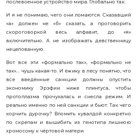
послевоенное устройство мира. Глобально так.
И я не понимаю, чего они ломаются. Сказавший
«а» должен не «б» сказать, а проговорить
скороговоркой весь алфавит, до «я»
включительно. А не изображать девственницу
нецелованную.
Вот все эти «формально так», «формально не
так»… чушь какая-то. И ёжику в лесу понятно, что
все введённые санкции должны опустить
экономику Эрэфии ниже плинтуса, чтобы
протоплазма прочухалась и снесла режим. И
реально именно по ней санкции и бьют. Так чего
корчить дурочку? Вломить кувалдой конкретно
по скрепам и вышибить из генотипа лишнюю
хромосому к чёртовой матери.