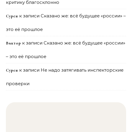
критику благосклонно
к записи
Сказано же: всё будущее «россии» –
Сурен
это её прошлое
к записи
Сказано же: всё будущее «россии»
Виктор
– это её прошлое
к записи
Не надо затягивать инспекторские
Сурен
проверки