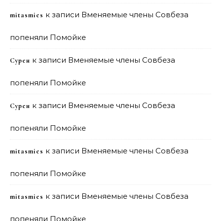
к записи
Вменяемые члены Совбеза
mitasmies
попеняли Помойке
к записи
Вменяемые члены Совбеза
Сурен
попеняли Помойке
к записи
Вменяемые члены Совбеза
Сурен
попеняли Помойке
к записи
Вменяемые члены Совбеза
mitasmies
попеняли Помойке
к записи
Вменяемые члены Совбеза
mitasmies
попеняли Помойке