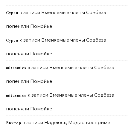
к записи
Вменяемые члены Совбеза
Сурен
попеняли Помойке
к записи
Вменяемые члены Совбеза
Сурен
попеняли Помойке
к записи
Вменяемые члены Совбеза
mitasmies
попеняли Помойке
к записи
Вменяемые члены Совбеза
mitasmies
попеняли Помойке
к записи
Надеюсь, Мадяр воспримет
Виктор